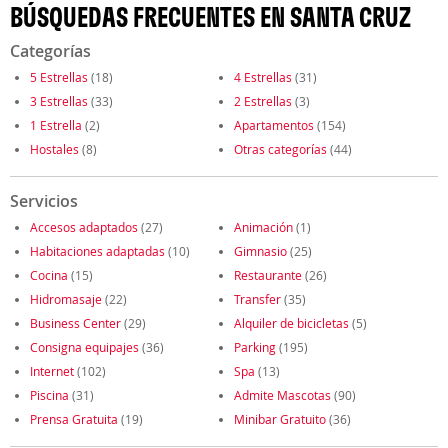
BÚSQUEDAS FRECUENTES EN SANTA CRUZ
Categorías
5 Estrellas
(18)
4 Estrellas
(31)
3 Estrellas
(33)
2 Estrellas
(3)
1 Estrella
(2)
Apartamentos
(154)
Hostales
(8)
Otras categorías
(44)
Servicios
Accesos adaptados
(27)
Animación
(1)
Habitaciones adaptadas
(10)
Gimnasio
(25)
Cocina
(15)
Restaurante
(26)
Hidromasaje
(22)
Transfer
(35)
Business Center
(29)
Alquiler de bicicletas
(5)
Consigna equipajes
(36)
Parking
(195)
Internet
(102)
Spa
(13)
Piscina
(31)
Admite Mascotas
(90)
Prensa Gratuita
(19)
Minibar Gratuito
(36)