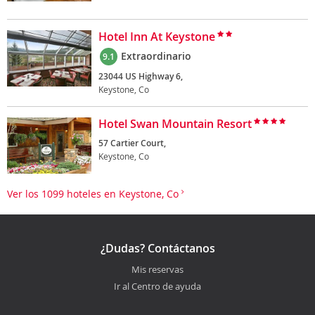
Hotel Inn At Keystone
Extraordinario
9.1
23044 US Highway 6,
Keystone, Co
Hotel Swan Mountain Resort
57 Cartier Court,
Keystone, Co
Ver los 1099 hoteles en Keystone, Co
¿Dudas? Contáctanos
Mis reservas
Ir al Centro de ayuda