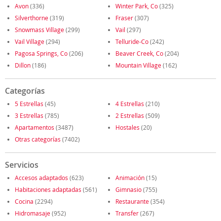
Avon
(336)
Winter Park, Co
(325)
Silverthorne
(319)
Fraser
(307)
Snowmass Village
(299)
Vail
(297)
Vail Village
(294)
Telluride-Co
(242)
Pagosa Springs, Co
(206)
Beaver Creek, Co
(204)
Dillon
(186)
Mountain Village
(162)
Categorías
5 Estrellas
(45)
4 Estrellas
(210)
3 Estrellas
(785)
2 Estrellas
(509)
Apartamentos
(3487)
Hostales
(20)
Otras categorías
(7402)
Servicios
Accesos adaptados
(623)
Animación
(15)
Habitaciones adaptadas
(561)
Gimnasio
(755)
Cocina
(2294)
Restaurante
(354)
Hidromasaje
(952)
Transfer
(267)