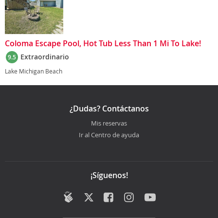
Coloma Escape Pool, Hot Tub Less Than 1 Mi To Lake!
Extraordinario
9.5
Lake Michigan Beach
¿Dudas? Contáctanos
Mis reservas
Ir al Centro de ayuda
¡Síguenos!