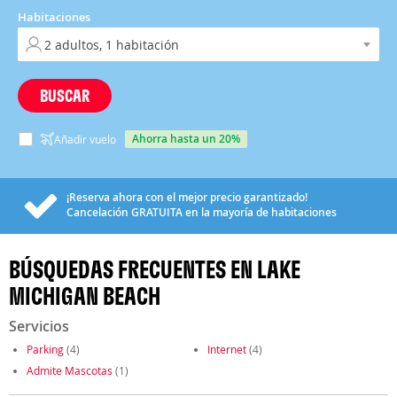
Habitaciones
BUSCAR
ahorra hasta un 20%
Añadir vuelo
¡Reserva ahora con el mejor precio garantizado!
Cancelación
GRATUITA
en la mayoría de habitaciones
BÚSQUEDAS FRECUENTES EN LAKE
MICHIGAN BEACH
Servicios
Parking
(4)
Internet
(4)
Admite Mascotas
(1)