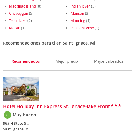
Mackinac Island
(8)
Indian River
(5)
Cheboygan
(5)
Alanson
(3)
Trout Lake
(2)
Manning
(1)
Moran
(1)
Pleasant View
(1)
Recomendaciones para ti en Saint Ignace, Mi
Recomendados
Mejor precio
Mejor valorados
Hotel Holiday Inn Express St. Ignace-lake Front
Muy bueno
8
965 N State St,
Saint Ignace, Mi