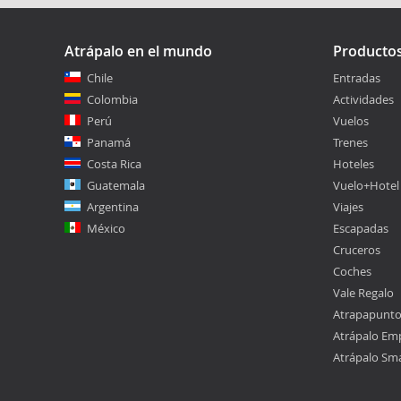
Atrápalo en el mundo
Producto
Chile
Entradas
Colombia
Actividades
Perú
Vuelos
Panamá
Trenes
Costa Rica
Hoteles
Guatemala
Vuelo+Hotel
Argentina
Viajes
México
Escapadas
Cruceros
Coches
Vale Regalo
Atrapapunt
Atrápalo Em
Atrápalo Sm