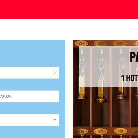
P
1 HO