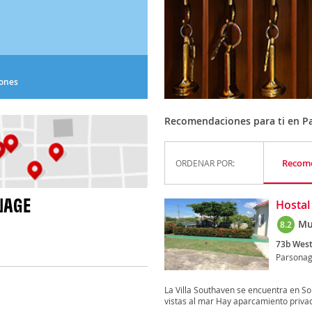
iones
Recomendaciones para ti en P
Recom
ORDENAR POR:
NAGE
Hostal
Mu
8.2
73b West
Parsona
La Villa Southaven se encuentra en Sou
vistas al mar Hay aparcamiento privad