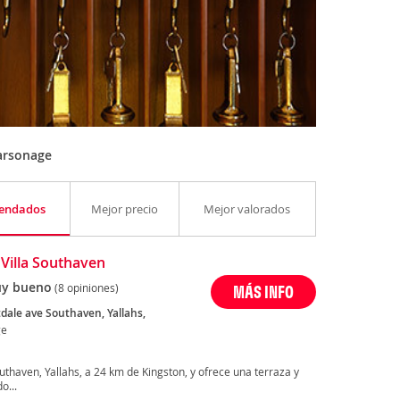
arsonage
endados
Mejor precio
Mejor valorados
 Villa Southaven
y bueno
(8 opiniones)
MÁS INFO
dale ave Southaven, Yallahs,
ge
thaven, Yallahs, a 24 km de Kingston, y ofrece una terraza y
o...