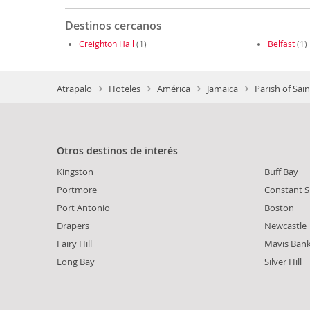
Destinos cercanos
Creighton Hall
(1)
Belfast
(1)
Atrapalo
Hoteles
América
Jamaica
Parish of Sai
Otros destinos de interés
Kingston
Buff Bay
Portmore
Constant S
Port Antonio
Boston
Drapers
Newcastle
Fairy Hill
Mavis Ban
Long Bay
Silver Hill