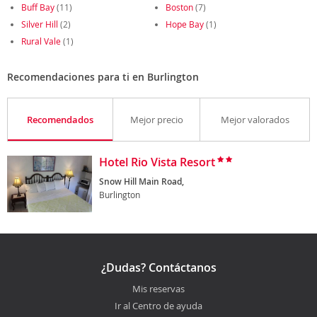
Buff Bay
(11)
Boston
(7)
Silver Hill
(2)
Hope Bay
(1)
Rural Vale
(1)
Recomendaciones para ti en Burlington
Recomendados
Mejor precio
Mejor valorados
Hotel Rio Vista Resort
Snow Hill Main Road,
Burlington
¿Dudas? Contáctanos
Mis reservas
Ir al Centro de ayuda