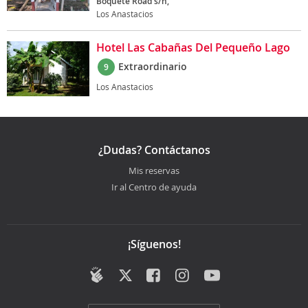
Boquete Road s/n,
Los Anastacios
Hotel Las Cabañas Del Pequeño Lago
Extraordinario
9
Los Anastacios
¿Dudas? Contáctanos
Mis reservas
Ir al Centro de ayuda
¡Síguenos!