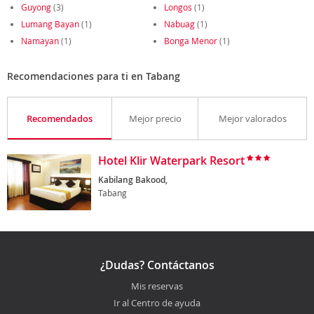
Guyong
(3)
Longos
(1)
Lumang Bayan
(1)
Nabuag
(1)
Namayan
(1)
Bonga Menor
(1)
Recomendaciones para ti en Tabang
Recomendados
Mejor precio
Mejor valorados
Hotel Klir Waterpark Resort
Kabilang Bakood,
Tabang
¿Dudas? Contáctanos
Mis reservas
Ir al Centro de ayuda