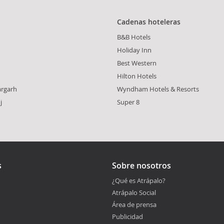
Cadenas hoteleras
B&B Hotels
Holiday Inn
Best Western
Hilton Hotels
argarh
Wyndham Hotels & Resorts
j
Super 8
s
Sobre nosotros
¿Qué es Atrápalo?
Atrápalo Social
Área de prensa
Publicidad