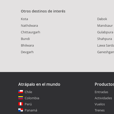
Otros destinos de interés
Kota
Dabok
Nathdwara
Mandsaur
Chittaurgarh
Gulabpura
Bundi
Shahpura
Bhilwara
Lawa Sard
Devgarh
Ganeshgan
Atrápalo en el mundo
Producto
Chile
Entradas
Colombia
Actividades
Perú
Vuelos
Panamá
Trenes