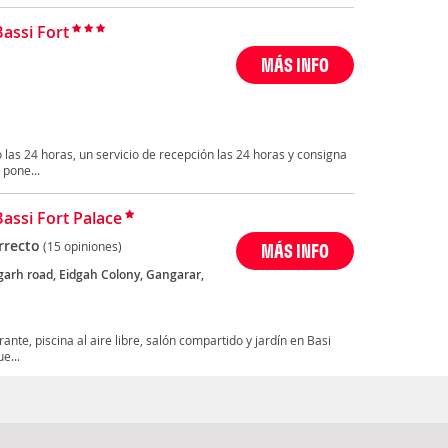
Bassi Fort
MÁS INFO
 las 24 horas, un servicio de recepción las 24 horas y consigna
 pone...
Bassi Fort Palace
rrecto
(15 opiniones)
MÁS INFO
garh road, Eidgah Colony, Gangarar,
ante, piscina al aire libre, salón compartido y jardín en Basi
e...