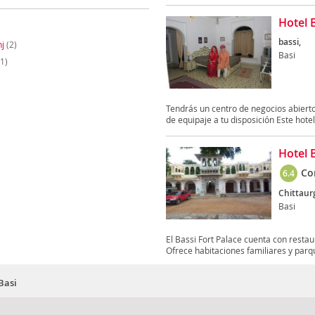
Hotel 
bassi,
j
(2)
Basi
1)
Tendrás un centro de negocios abierto
de equipaje a tu disposición Este hotel
Hotel 
Co
6.4
Chittaur
Basi
El Bassi Fort Palace cuenta con restaur
Ofrece habitaciones familiares y parqu
Basi