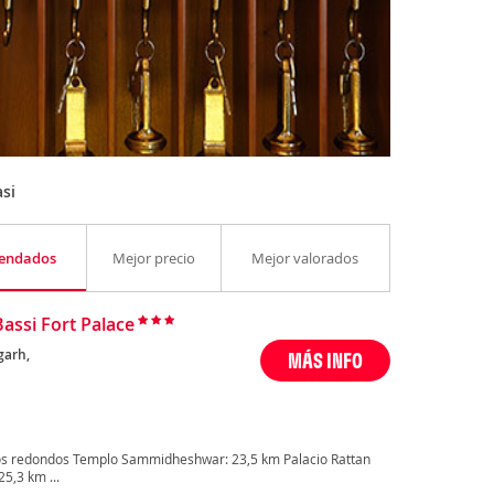
si
endados
Mejor precio
Mejor valorados
Bassi Fort Palace
garh,
MÁS INFO
os redondos Templo Sammidheshwar: 23,5 km Palacio Rattan
5,3 km ...