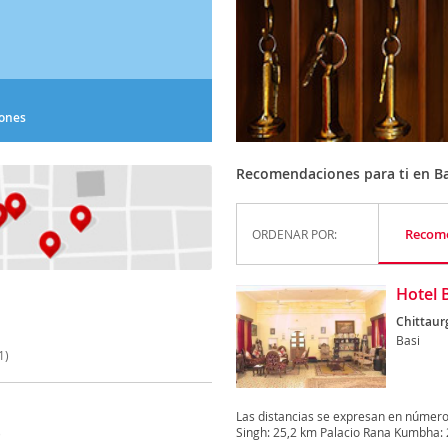
iones
Recomendaciones para ti en Ba
Recom
ORDENAR POR:
Hotel 
Chittaur
Basi
1)
Las distancias se expresan en númer
Singh: 25,2 km Palacio Rana Kumbha: 2
)