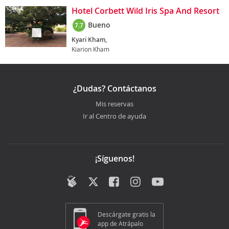
Hotel Corbett Wild Iris Spa And Resort
Bueno
7.7
Kyari Kham,
Kiarion Kham
¿Dudas? Contáctanos
Mis reservas
Ir al Centro de ayuda
¡Síguenos!
Descárgate gratis la
app de Atrápalo