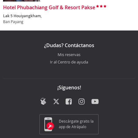
Hotel Phubachiang Golf & Resort Pakse
Lak 5 Houiyangkham,
Ban Payang
¿Dudas? Contáctanos
Mis reservas
Ir al Centro de ayuda
¡Síguenos!
Descárgate gratis la
app de Atrápalo