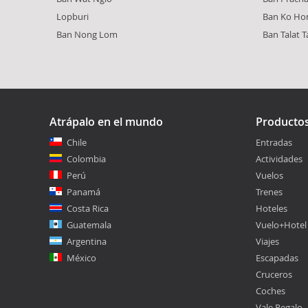
Lopburi
Ban Ko Ho
Ban Nong Lom
Ban Talat T
Atrápalo en el mundo
Producto
Chile
Entradas
Colombia
Actividades
Perú
Vuelos
Panamá
Trenes
Costa Rica
Hoteles
Guatemala
Vuelo+Hotel
Argentina
Viajes
México
Escapadas
Cruceros
Coches
Vale Regalo