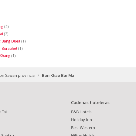
ng
(2)
ai
(2)
g Bang Duea
(1)
g Boraphet
(1)
 Khang
(1)
n Sawan provincia
Ban Khao Bai Mai
Cadenas hoteleras
 Tai
B&B Hotels
Holiday Inn
Best Western
 Sueksa
Hilton Hotels