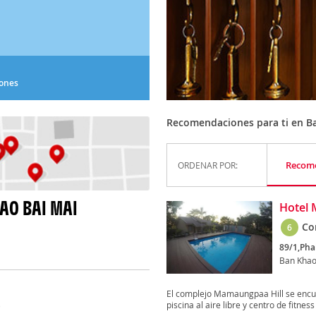
iones
Recomendaciones para ti en B
Recom
ORDENAR POR:
AO BAI MAI
Hotel 
Co
6
89/1,Pha
Ban Khao
El complejo Mamaungpaa Hill se encuent
piscina al aire libre y centro de fitness 
)