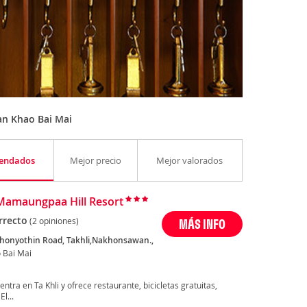
an Khao Bai Mai
endados
Mejor precio
Mejor valorados
Mamaungpaa Hill Resort
rrecto
(2 opiniones)
MÁS INFO
honyothin Road, Takhli,Nakhonsawan.,
 Bai Mai
ra en Ta Khli y ofrece restaurante, bicicletas gratuitas,
El...