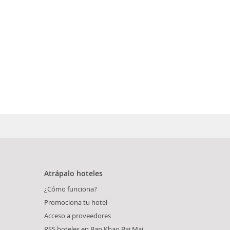
Atrápalo hoteles
¿Cómo funciona?
Promociona tu hotel
Acceso a proveedores
RSS hoteles en Ban Khao Bai Mai