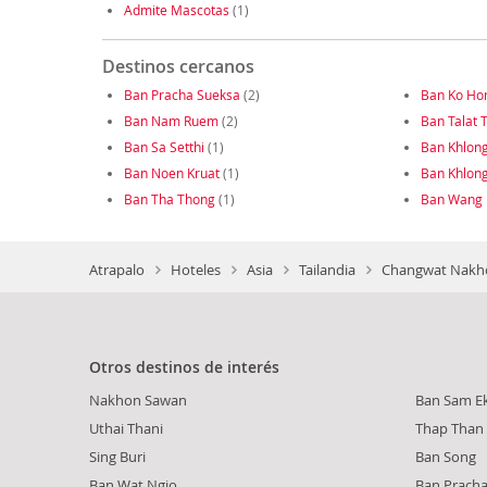
Admite Mascotas
(1)
Destinos cercanos
Ban Pracha Sueksa
(2)
Ban Ko Ho
Ban Nam Ruem
(2)
Ban Talat T
Ban Sa Setthi
(1)
Ban Khlon
Ban Noen Kruat
(1)
Ban Khlon
Ban Tha Thong
(1)
Ban Wang
Atrapalo
Hoteles
Asia
Tailandia
Changwat Nakho
Otros destinos de interés
Nakhon Sawan
Ban Sam Ek
Uthai Thani
Thap Than
Sing Buri
Ban Song
Ban Wat Ngio
Ban Pracha