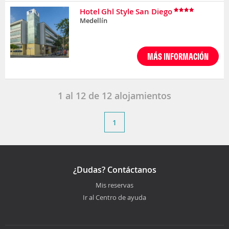
Hotel Ghl Style San Diego
Medellín
MÁS INFORMACIÓN
1
al
12
de
12
alojamientos
1
¿Dudas? Contáctanos
Mis reservas
Ir al Centro de ayuda