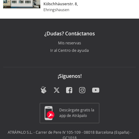
Kölschhäuserstr. 8,
Ehringshausen
¿Dudas? Contáctanos
Mis reservas
Ir al Centro de ayuda
¡Síguenos!
Descárgate gratis la
app de Atrápalo
ATRÁPALO S.L. - Carrer de Pere IV 105-109 - 08018 Barcelona (España) -
GC1018