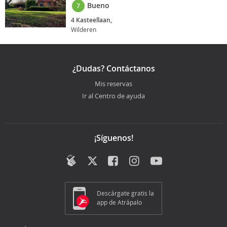
Bueno
7
4 Kasteellaan,
Wilderen
¿Dudas? Contáctanos
Mis reservas
Ir al Centro de ayuda
¡Síguenos!
Descárgate gratis la
app de Atrápalo