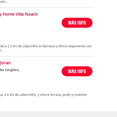
ión...
y Home Villa Noach
MÁS INFO
ado a 2,3 km de Labyrinths en Barvaux y ofrece alojamiento con
...
 Joran
es Sangliers,
MÁS INFO
x, a 6 km de Laberrinths, y ofrece terraza, jardín y conexión
.