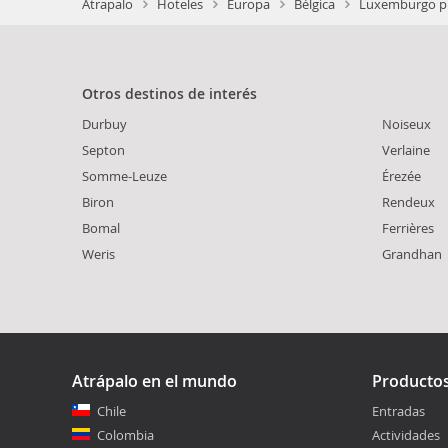
Atrapalo
Hoteles
Europa
Bélgica
Luxemburgo pr
Otros destinos de interés
Durbuy
Noiseux
Septon
Verlaine
Somme-Leuze
Érezée
Biron
Rendeux
Bomal
Ferrières
Weris
Grandhan
Atrápalo en el mundo
Producto
Chile
Entradas
Colombia
Actividades