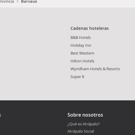
ovincia
Barvaux
Cadenas hoteleras
B&B Hotels
Holiday Inn
Best Western
Hilton Hotels
Wyndham Hotels & Resorts
Super 8
s
Sobre nosotros
¿Qué es Atrápalo?
Atrápalo Social