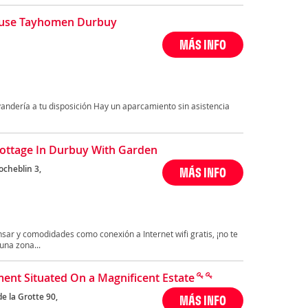
ouse Tayhomen Durbuy
MÁS INFO
vandería a tu disposición Hay un aparcamiento sin asistencia
ottage In Durbuy With Garden
ocheblin 3,
MÁS INFO
sar y comodidades como conexión a Internet wifi gratis, ¡no te
una zona...
ent Situated On a Magnificent Estate
e la Grotte 90,
MÁS INFO