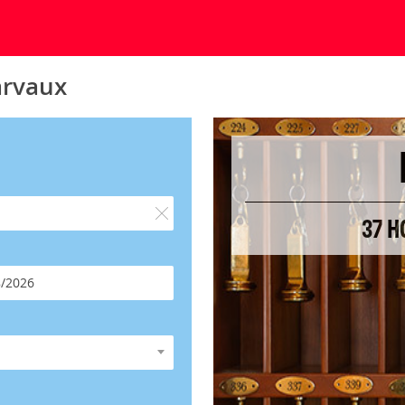
arvaux
37 H