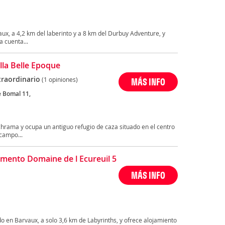
ux, a 4,2 km del laberinto y a 8 km del Durbuy Adventure, y
a cuenta...
lla Belle Epoque
traordinario
(1 opiniones)
MÁS INFO
 Bomal 11,
Schrama y ocupa un antiguo refugio de caza situado en el centro
campo...
mento Domaine de l Ecureuil 5
MÁS INFO
do en Barvaux, a solo 3,6 km de Labyrinths, y ofrece alojamiento