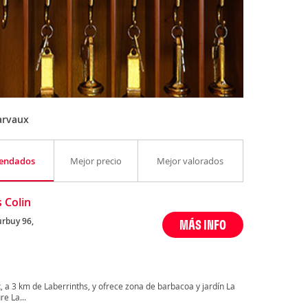
arvaux
endados
Mejor precio
Mejor valorados
s Colin
rbuy 96,
MÁS INFO
, a 3 km de Laberrinths, y ofrece zona de barbacoa y jardín La
e La...