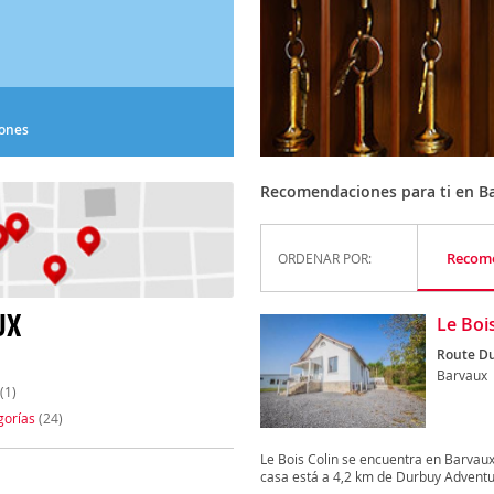
iones
Recomendaciones para ti en B
Recom
ORDENAR POR:
UX
Le Boi
Route Du
Barvaux
(1)
gorías
(24)
Le Bois Colin se encuentra en Barvaux
casa está a 4,2 km de Durbuy Adventur