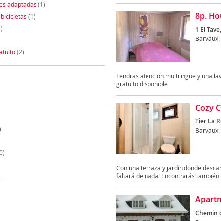
nes adaptadas
(1)
8p. H
 bicicletas
(1)
)
1 El Tave,
Barvaux
atuito
(2)
Tendrás atención multilingüe y una la
gratuito disponible
Cozy C
Tier La R
)
Barvaux
0)
Con una terraza y jardín donde descan
faltará de nada! Encontrarás también 
)
Apartm
Chemin d