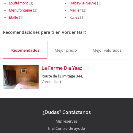
Louftémont
(3)
Habay-la-Neuve
(3)
Menufontaine
(3)
Mellier
(2)
Étalle
(1)
Rulles
(1)
Recomendaciones para ti en Vorder Hart
Recomendados
Mejor precio
Mejor valorados
La Ferme D'a Yaaz
Route de l'Ermitage 344,
Vorder Hart
¿Dudas? Contáctanos
Mis reservas
Ir al Centro de ayuda