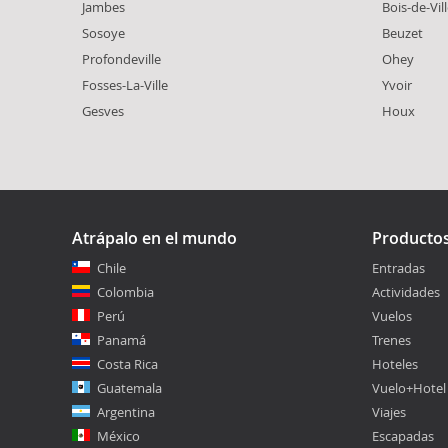
Jambes
Bois-de-Vil
Sosoye
Beuzet
Profondeville
Ohey
Fosses-La-Ville
Yvoir
Gesves
Houx
Atrápalo en el mundo
Producto
Chile
Entradas
Colombia
Actividades
Perú
Vuelos
Panamá
Trenes
Costa Rica
Hoteles
Guatemala
Vuelo+Hotel
Argentina
Viajes
México
Escapadas