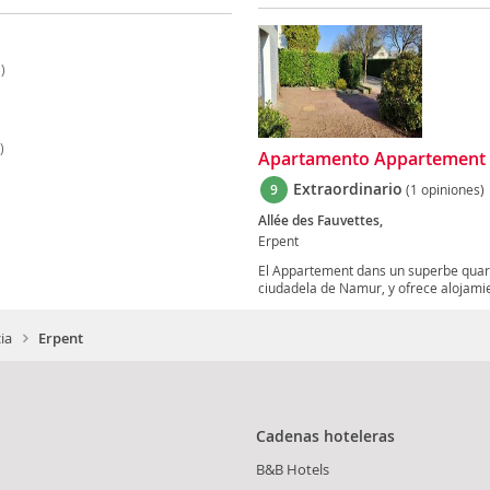
)
)
Apartamento Appartement D
Extraordinario
9
(1 opiniones)
Allée des Fauvettes,
Erpent
El Appartement dans un superbe quarti
ciudadela de Namur, y ofrece alojamien
ia
Erpent
Cadenas hoteleras
B&B Hotels