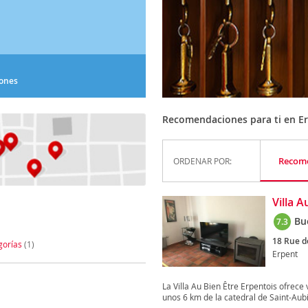
iones
Recomendaciones para ti en E
Recom
ORDENAR POR:
Villa A
Bu
7.3
18 Rue d
gorías
(1)
Erpent
La Villa Au Bien Être Erpentois ofrece 
unos 6 km de la catedral de Saint-Aubi