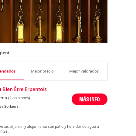
rpent
endados
Mejor precio
Mejor valorados
u Bien Être Erpentois
eno
(2 opiniones)
MÁS INFO
es Sorbiers,
vistas al jardín y alojamiento con patio y hervidor de agua a
n Se...