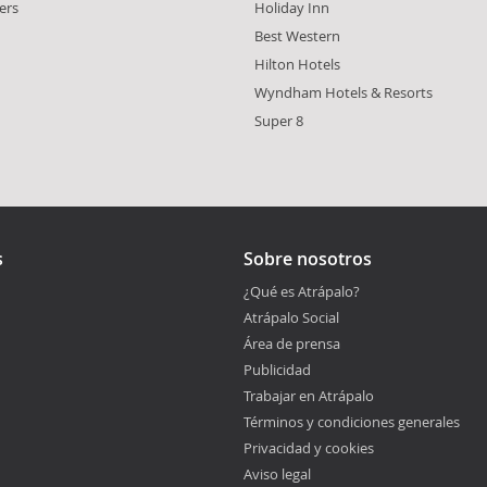
lers
Holiday Inn
Best Western
Hilton Hotels
Wyndham Hotels & Resorts
Super 8
s
Sobre nosotros
¿Qué es Atrápalo?
Atrápalo Social
Área de prensa
Publicidad
Trabajar en Atrápalo
Términos y condiciones generales
Privacidad y cookies
Aviso legal