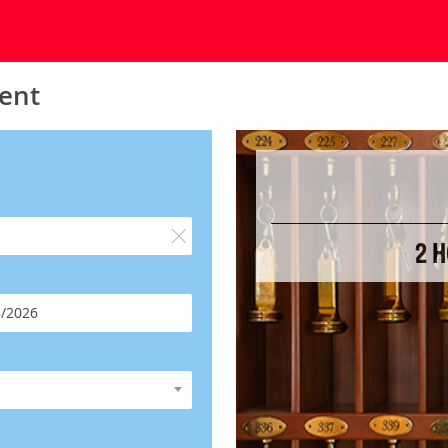
pent
2 H