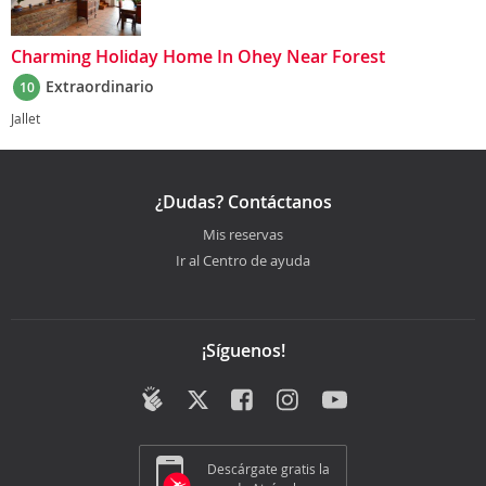
Charming Holiday Home In Ohey Near Forest
Extraordinario
10
Jallet
¿Dudas? Contáctanos
Mis reservas
Ir al Centro de ayuda
¡Síguenos!
Descárgate gratis la