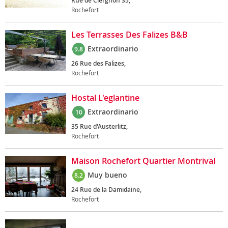
Rue de Ciergnon 35,
Rochefort
Les Terrasses Des Falizes B&B
Extraordinario
9.8
26 Rue des Falizes,
Rochefort
Hostal L'eglantine
Extraordinario
10
35 Rue d'Austerlitz,
Rochefort
Maison Rochefort Quartier Montrival
Muy bueno
8.2
24 Rue de la Damidaine,
Rochefort