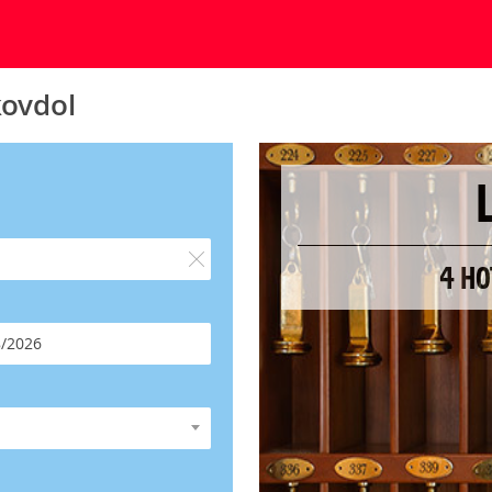
kovdol
4 HO