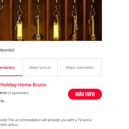
ukovdol
endados
Mejor precio
Mejor valorados
 Holiday Home Bruno
eno
(3 opiniones)
MÁS INFO
18c,
ovdol The accommodation will provide you with a TV and a
oven and a...