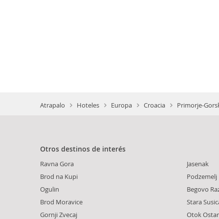
Atrapalo
Hoteles
Europa
Croacia
Primorje-Gorsk
Otros destinos de interés
Ravna Gora
Jasenak
Brod na Kupi
Podzemelj
Ogulin
Begovo Raz
Brod Moravice
Stara Susic
Gornji Zvecaj
Otok Ostari