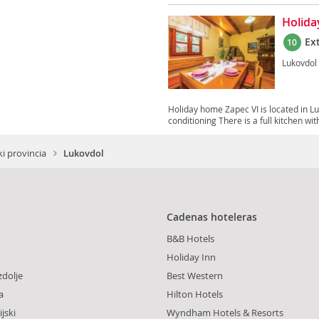
Holida
Ex
10
Lukovdol
Holiday home Zapec VI is located in L
conditioning There is a full kitchen with
i provincia
Lukovdol
Cadenas hoteleras
B&B Hotels
Holiday Inn
dolje
Best Western
a
Hilton Hotels
jski
Wyndham Hotels & Resorts