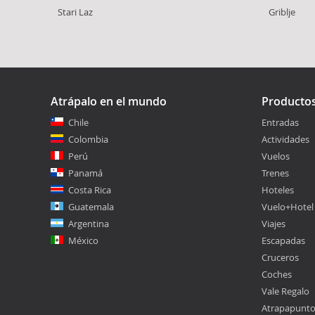
Stari Laz
Griblje
Atrápalo en el mundo
Producto
Chile
Entradas
Colombia
Actividades
Perú
Vuelos
Panamá
Trenes
Costa Rica
Hoteles
Guatemala
Vuelo+Hotel
Argentina
Viajes
México
Escapadas
Cruceros
Coches
Vale Regalo
Atrapapunt