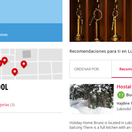
iones
Recomendaciones para ti en L
Recom
ORDENAR POR:
DOL
Hostal
Bu
7.7
Hajdine 
gorías
(3)
Lukovdol
Holiday Home Bruno is located in Luk
balcony There is a full kitchen with an 