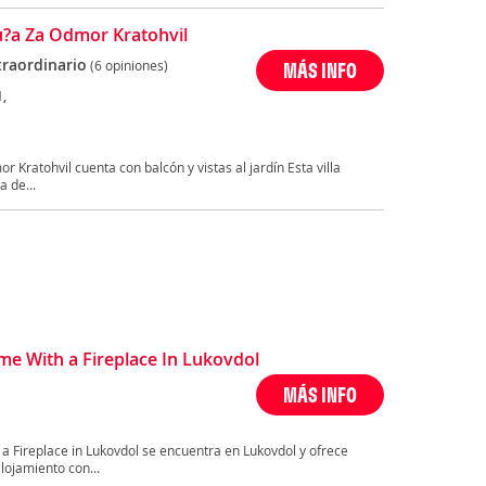
Ku?a Za Odmor Kratohvil
traordinario
(6 opiniones)
MÁS INFO
1,
 Kratohvil cuenta con balcón y vistas al jardín Esta villa
a de...
e With a Fireplace In Lukovdol
MÁS INFO
 Fireplace in Lukovdol se encuentra en Lukovdol y ofrece
lojamiento con...