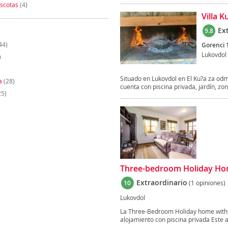
scotas
(4)
Villa 
Ex
9.8
44)
Gorenci 
Lukovdol
)
Situado en Lukovdol en El Ku?a za odmor
a
(28)
cuenta con piscina privada, jardín, zon
25)
Three-bedroom Holiday Hom
Extraordinario
10
(1 opiniones)
Lukovdol
La Three-Bedroom Holiday home with a
alojamiento con piscina privada Este a