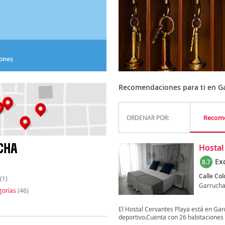
iones
Recomendaciones para ti en G
Recom
ORDENAR POR:
CHA
Hostal
Ex
8.7
Calle Col
(1)
Garruch
gorías
(46)
El Hostal Cervantes Playa está en Garr
deportivo.Cuenta con 26 habitaciones 