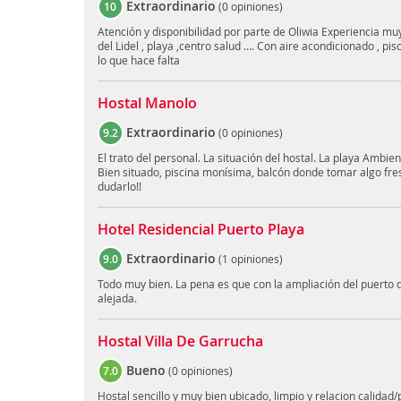
Extraordinario
10
(
0 opiniones
)
Atención y disponibilidad por parte de Oliwia Experiencia muy
del Lidel , playa ,centro salud …. Con aire acondicionado , pis
lo que hace falta
Hostal Manolo
Extraordinario
9.2
(
0 opiniones
)
El trato del personal. La situación del hostal. La playa Ambien
Bien situado, piscina monísima, balcón donde tomar algo fres
dudarlo!!
Hotel Residencial Puerto Playa
Extraordinario
9.0
(
1 opiniones
)
Todo muy bien. La pena es que con la ampliación del puerto 
alejada.
Hostal Villa De Garrucha
Bueno
7.0
(
0 opiniones
)
Hostal sencillo y muy bien ubicado, limpio y relacion calida