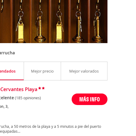
arrucha
endados
Mejor precio
Mejor valorados
 Cervantes Playa
celente
(185 opiniones)
MÁS INFO
on, 3,
a
ucha, a 50 metros de la playa y a 5 minutos a pie del puerto
equipadas...