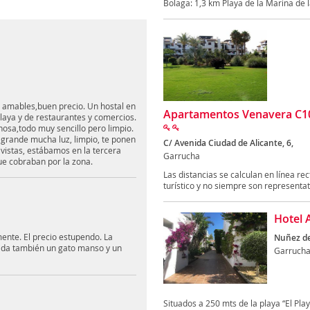
Bolaga: 1,3 km Playa de la Marina de la
 amables,buen precio. Un hostal en
Apartamentos Venavera C10a
laya y de restaurantes y comercios.
osa,todo muy sencillo pero limpio.
grande mucha luz, limpio, te ponen
C/ Avenida Ciudad de Alicante, 6,
 vistas, estábamos en la tercera
Garrucha
que cobraban por la zona.
Las distancias se calculan en línea rec
turístico y no siempre son representati
Hotel 
nte. El precio estupendo. La
Nuñez de
nida también un gato manso y un
Garruch
Situados a 250 mts de la playa “El Pl