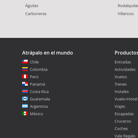
Águilas
Rodalquila
Carboneras
Villaricos
Atrápalo en el mundo
Producto
Chile
Entradas
Colombia
Actividades
Perú
Vuelos
Panamá
Trenes
Costa Rica
Hoteles
Guatemala
Vuelo+Hotel
Argentina
Viajes
México
Escapadas
Cruceros
Coches
Vale Regalo