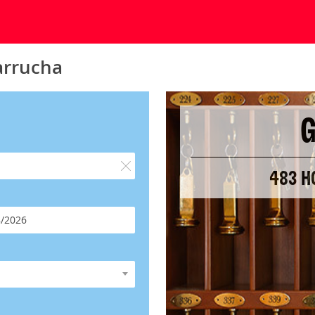
arrucha
483 H