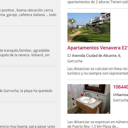
apartamentos de 2 alturas Tienen sal
 positiva , buena ubicación ,cerca
cina ,garaje ,cafetera italiana … todo
Apartamentos Venavera E21b
te tranquilo,familiar, agradable.
quito de la nevera. Volveré, sin
C/ Avenida Ciudad de Alicante, 6,
Garrucha
Las distancias se calculan en línea rec
turístico y no siempre son representati
106440
de Garrucha, la playa ha quedado
Urbaniza
Garruch
Las distancias se expresan en números
d/precio muy buena, para pasar unos
de Puerto Rey: 1,5 km Playa de...