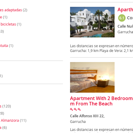
Aparth
nes adaptadas
(2)
te
(1)
Co
6.1
 bicicletas
(1)
Calle Nuñ
43)
Garruch
tuita
(1)
Las distancias se expresan en número
Garrucha: 1,9 km Playa de Vera: 2,1 km
1)
Apartment With 2 Bedrooms 
m From The Beach
s
(120)
28)
Calle Alfonso XIII 22,
l Almanzora
(11)
Garrucha
a
(6)
Las distancias se expresan en número