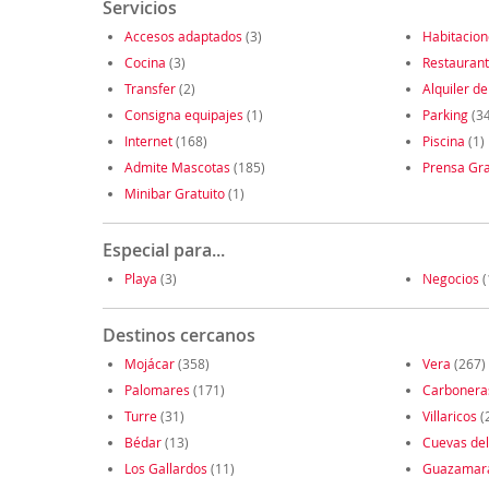
Servicios
Accesos adaptados
(3)
Habitacio
Cocina
(3)
Restauran
Transfer
(2)
Alquiler de
Consigna equipajes
(1)
Parking
(3
Internet
(168)
Piscina
(1)
Admite Mascotas
(185)
Prensa Gra
Minibar Gratuito
(1)
Especial para...
Playa
(3)
Negocios
(
Destinos cercanos
Mojácar
(358)
Vera
(267)
Palomares
(171)
Carbonera
Turre
(31)
Villaricos
(
Bédar
(13)
Cuevas de
Los Gallardos
(11)
Guazamar