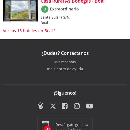
Casa Rural As Bodegas - Boal
Extraordinario
9
Santa Eulalia S/N,
Boal
Ver los 13 hoteles en Boal
¿Dudas? Contáctanos
Mis reservas
Ir al Centro de ayuda
¡Síguenos!
Descárgate gratis la
app de Atrápalo