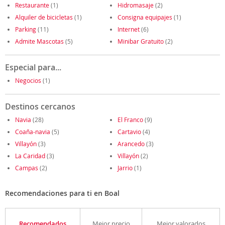
Restaurante
(1)
Hidromasaje
(2)
Alquiler de bicicletas
(1)
Consigna equipajes
(1)
Parking
(11)
Internet
(6)
Admite Mascotas
(5)
Minibar Gratuito
(2)
Especial para...
Negocios
(1)
Destinos cercanos
Navia
(28)
El Franco
(9)
Coaña-navia
(5)
Cartavio
(4)
Villayón
(3)
Arancedo
(3)
La Caridad
(3)
Villayón
(2)
Campas
(2)
Jarrio
(1)
Recomendaciones para ti en Boal
Recomendados
Mejor precio
Mejor valorados