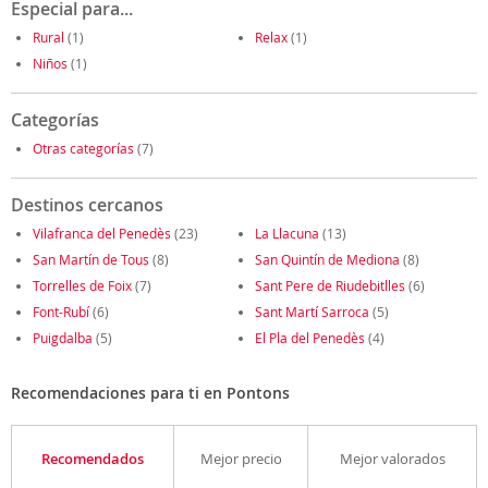
Especial para...
Rural
(1)
Relax
(1)
Niños
(1)
Categorías
Otras categorías
(7)
Destinos cercanos
Vilafranca del Penedès
(23)
La Llacuna
(13)
San Martín de Tous
(8)
San Quintín de Mediona
(8)
Torrelles de Foix
(7)
Sant Pere de Riudebitlles
(6)
Font-Rubí
(6)
Sant Martí Sarroca
(5)
Puigdalba
(5)
El Pla del Penedès
(4)
Recomendaciones para ti en Pontons
Recomendados
Mejor precio
Mejor valorados