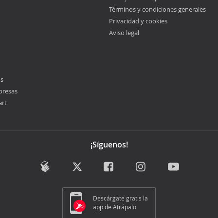
Términos y condiciones generales
Privacidad y cookies
Aviso legal
os
presas
art
¡Síguenos!
Descárgate gratis la
app de Atrápalo