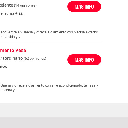
celente
(14 opiniones)
MÁS INFO
re Isunza # 22,
encuentra en Baena y ofrece alojamiento con piscina exterior
mpartida y...
amento Vega
traordinario
(62 opiniones)
MÁS INFO
arco,
Baena y ofrece alojamiento con aire acondicionado, terraza y
Lucena y...