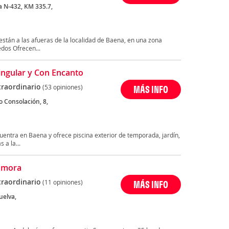
a N-432, KM 335.7,
stán a las afueras de la localidad de Baena, en una zona
edos Ofrecen...
ingular y Con Encanto
traordinario
(53 opiniones)
MÁS INFO
o Consolación, 8,
uentra en Baena y ofrece piscina exterior de temporada, jardín,
 a la...
Zamora
traordinario
(11 opiniones)
MÁS INFO
uelva,