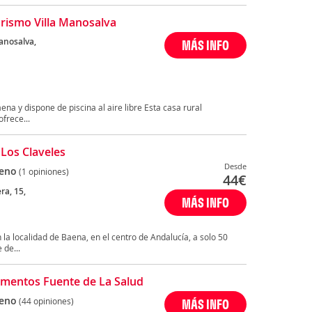
rismo Villa Manosalva
anosalva,
MÁS INFO
na y dispone de piscina al aire libre Esta casa rural
frece...
 Los Claveles
Desde
eno
(1 opiniones)
44
€
ra, 15,
MÁS INFO
 la localidad de Baena, en el centro de Andalucía, a solo 50
de...
mentos Fuente de La Salud
eno
(44 opiniones)
MÁS INFO