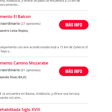
a, Andalucía, y ofrece un patio Se encuentra a 25 km de
parcamiento...
mento El Balcon
traordinario
(27 opiniones)
MÁS INFO
aestro Leiva Repiso,
 alojamiento con aire acondicionado está a 15 km de Zuheros El
baja y...
amento Camino Mozarabe
traordinario
(61 opiniones)
MÁS INFO
Natalio Rivas BAJO,
encuentra en Baena, Andalucía, y ofrece una terraza
enta con aire...
habilitada Siglo XVIII