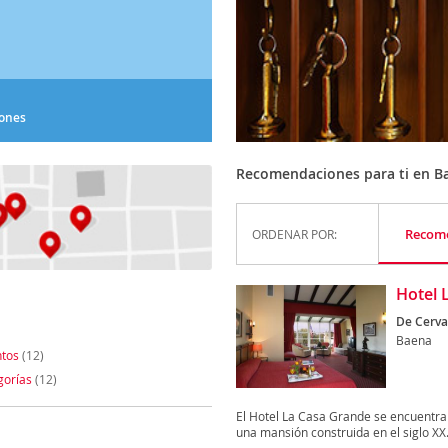
iones
Recomendaciones para ti en B
Recom
ORDENAR POR:
Hotel 
De Cerva
Baena
tos
(12)
gorías
(12)
El Hotel La Casa Grande se encuentra 
una mansión construida en el siglo XX.