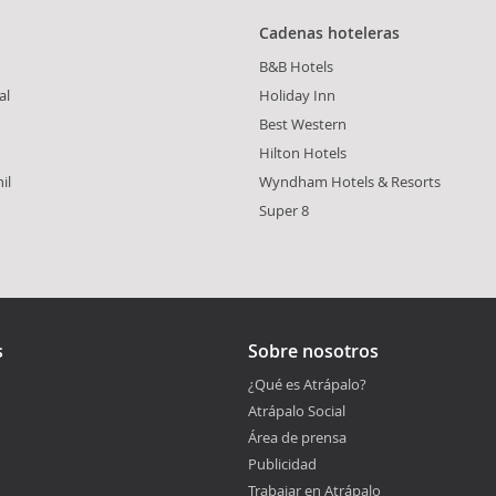
Cadenas hoteleras
B&B Hotels
al
Holiday Inn
Best Western
Hilton Hotels
il
Wyndham Hotels & Resorts
Super 8
s
Sobre nosotros
¿Qué es Atrápalo?
Atrápalo Social
Área de prensa
Publicidad
Trabajar en Atrápalo