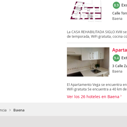
Ex
8.9
Calle Tor
Baena
La CASA REHABILITADA SIGLO XVIII se 
de temporada, WiFi gratuita, cocina co
Apart
Ex
9.4
3 Calle Z
Baena
El Apartamento Vega se encuentra en 
WiFi gratuita Se encuentra a 40 km de 
Ver los 26 hoteles en Baena
ncia
Baena