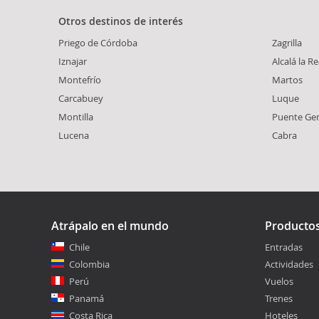
Otros destinos de interés
Priego de Córdoba
Zagrilla
Iznajar
Alcalá la Re
Montefrío
Martos
Carcabuey
Luque
Montilla
Puente Gen
Lucena
Cabra
Atrápalo en el mundo
Producto
Chile
Entradas
Colombia
Actividades
Perú
Vuelos
Panamá
Trenes
Costa Rica
Hoteles