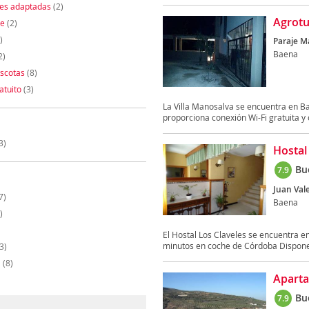
nes adaptadas
(2)
Agrotu
te
(2)
)
Paraje M
Baena
2)
scotas
(8)
atuito
(3)
La Villa Manosalva se encuentra en Bae
proporciona conexión Wi-Fi gratuita y o
3)
Hostal
Bu
7.9
Juan Vale
7)
Baena
)
El Hostal Los Claveles se encuentra en
minutos en coche de Córdoba Dispone 
3)
a
(8)
Aparta
Bu
7.9