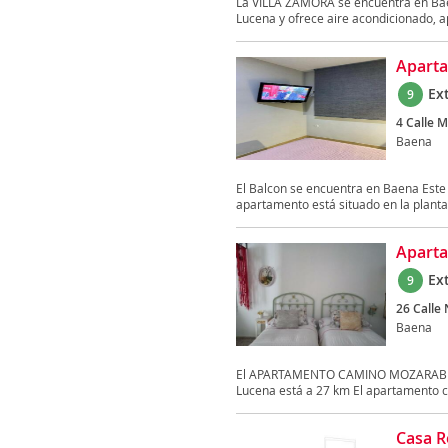
La VILLA ZAMORA se encuentra en Baen
Lucena y ofrece aire acondicionado, a
Aparta
Ex
9
4 Calle M
Baena
El Balcon se encuentra en Baena Este
apartamento está situado en la planta 
Apart
Ex
9
26 Calle 
Baena
El APARTAMENTO CAMINO MOZARABE se 
Lucena está a 27 km El apartamento cu
Casa Re