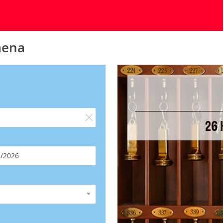
aena
26 