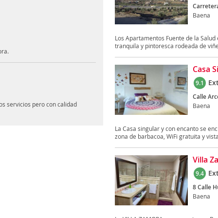
Carreter
Baena
Los Apartamentos Fuente de la Salud e
tranquila y pintoresca rodeada de viñ
ora.
Casa S
Ex
9.1
Calle Arc
s servicios pero con calidad
Baena
La Casa singular y con encanto se enc
zona de barbacoa, WiFi gratuita y vistas
Villa 
Ex
9.4
8 Calle H
Baena