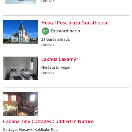
Husavik
Hostal Post-plaza Guesthouse
Extraordinario
9.1
21 Garðarsbraut,
Husavik
Laxhús Laxamýri
Norðausturvegur,
Husavik
Cabana Tiny Cottages Cuddled In Nature
Cottages Husavik, Kaldbaks-Kot,