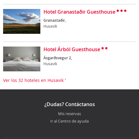
Hotel Granastaðir Guesthouse
Granastaðir,
Husavik
Hotel Árból Guesthouse
Ásgarðsvegur 2,
Husavik
Ver los 32 hoteles en Husavik
¿Dudas? Contáctanos
Mis reservas
Ir al Centro de ayuda