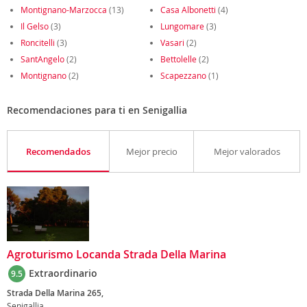
Montignano-Marzocca
(13)
Casa Albonetti
(4)
Il Gelso
(3)
Lungomare
(3)
Roncitelli
(3)
Vasari
(2)
SantAngelo
(2)
Bettolelle
(2)
Montignano
(2)
Scapezzano
(1)
Recomendaciones para ti en Senigallia
Recomendados
Mejor precio
Mejor valorados
Agroturismo Locanda Strada Della Marina
Extraordinario
9.5
Strada Della Marina 265,
Senigallia