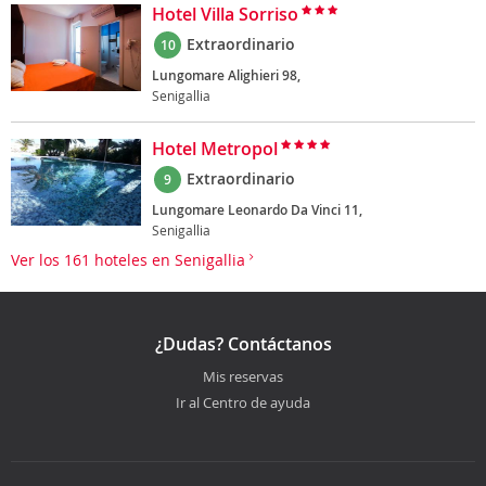
Hotel Villa Sorriso
Extraordinario
10
Lungomare Alighieri 98,
Senigallia
Hotel Metropol
Extraordinario
9
Lungomare Leonardo Da Vinci 11,
Senigallia
Ver los 161 hoteles en Senigallia
¿Dudas? Contáctanos
Mis reservas
Ir al Centro de ayuda