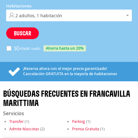
Habitaciones
BUSCAR
ahorra hasta un 20%
Añadir vuelo
¡Reserva ahora con el mejor precio garantizado!
Cancelación
GRATUITA
en la mayoría de habitaciones
BÚSQUEDAS FRECUENTES EN FRANCAVILLA
MARITTIMA
Servicios
Transfer
(1)
Parking
(1)
Admite Mascotas
(2)
Prensa Gratuita
(1)