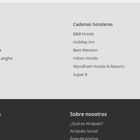
Cadenas hoteleras
B&B Hotels
Holiday Inn
a
Best Western
 Langhe
Hilton Hotels
Wyndham Hotels & Resorts
Super 8
s
Sobre nosotros
¿Qué es Atrápalo?
Atrápalo Social
Área de prensa