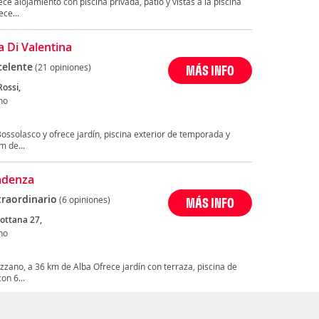
ece alojamiento con piscina privada, patio y vistas a la piscina
ce...
a Di Valentina
celente
(21 opiniones)
MÁS INFO
Rossi,
no
ossolasco y ofrece jardín, piscina exterior de temporada y
m de...
Cadenza
traordinario
(6 opiniones)
MÁS INFO
Sottana 27,
no
zzano, a 36 km de Alba Ofrece jardín con terraza, piscina de
on 6...