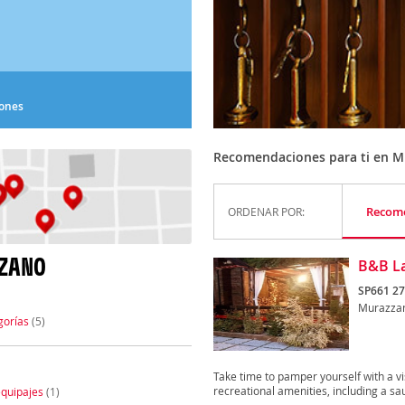
iones
Recomendaciones para ti en 
Recom
ORDENAR POR:
ZZANO
B&B La
SP661 27
Murazza
gorías
(5)
Take time to pamper yourself with a vis
recreational amenities, including a sau
quipajes
(1)