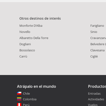
Otros destinos de interés
Monforte D'Alba
Farigliano
Novello
Sinio
Albaretto Della Torre
Cravanzan
Dogliani
Belvedere
Bossolasco
Clavesana
Carrù
Cigliè
Atrápalo en el mundo
Producto
Chile
Entradas
Colombia
Actividades
Perú
Vuelos