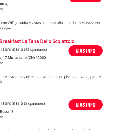
Roma,
no
 con WiFi gratuita y vistas a la montaña situado en Murazzano
dad y...
Breakfast La Tana Dello Scoiattolo
traordinario
(42 opiniones)
MÁS INFO
co, 17 Murazzano (CN) 12060,
no
 en Murazzano y ofrece alojamiento con piscina privada, patio y
e...
ù
traordinario
(8 opiniones)
MÁS INFO
Rossi 43,
no