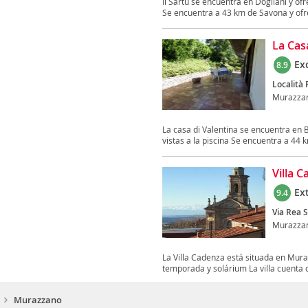
Il Sartù se encuentra en Dogliani y ofr
Se encuentra a 43 km de Savona y ofre
La Cas
Ex
8.9
Località 
Murazza
La casa di Valentina se encuentra en B
vistas a la piscina Se encuentra a 44 k
Villa 
Ex
9.4
Via Rea 
Murazza
La Villa Cadenza está situada en Mura
temporada y solárium La villa cuenta c
Murazzano