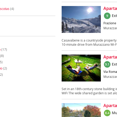
)
Apart
scotas
(4)
Ex
9
Frazione 
Murazza
Casavabene is a countryside property o
10-minute drive from Murazzano Wi-Fi
o
(17)
(8)
Aparta
5)
Ex
9.1
io
(2)
Via Roma
2)
Murazza
Set in an 18th-century stone building 
WiFi The wide shared garden is set alo
Aparta
Mu
8.4