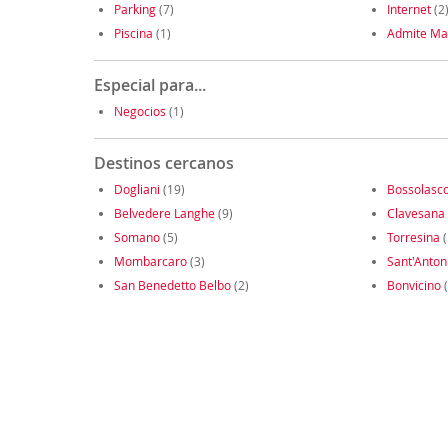
Parking
(7)
Internet
(2
Piscina
(1)
Admite Ma
Especial para...
Negocios
(1)
Destinos cercanos
Dogliani
(19)
Bossolasc
Belvedere Langhe
(9)
Clavesana
Somano
(5)
Torresina
(
Mombarcaro
(3)
Sant'Anton
San Benedetto Belbo
(2)
Bonvicino
(