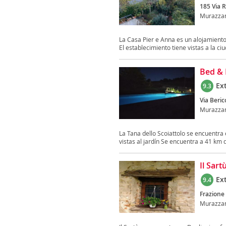
185 Via 
Murazza
La Casa Pier e Anna es un alojamiento
El establecimiento tiene vistas a la ciu
Bed & 
Ex
9.3
Via Beri
Murazza
La Tana dello Scoiattolo se encuentra
vistas al jardín Se encuentra a 41 km d
Il Sart
Ex
9.4
Frazione 
Murazza