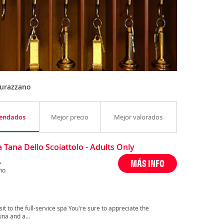
Murazzano
endados
Mejor precio
Mejor valorados
 Tana Dello Scoiattolo - Adults Only
,
MÁS INFO
no
it to the full-service spa You're sure to appreciate the
na and a...