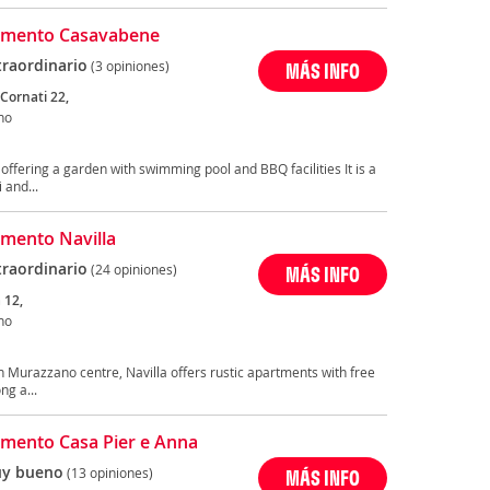
amento Casavabene
traordinario
(3 opiniones)
MÁS INFO
Cornati 22,
no
ffering a garden with swimming pool and BBQ facilities It is a
 and...
mento Navilla
traordinario
(24 opiniones)
MÁS INFO
 12,
no
in Murazzano centre, Navilla offers rustic apartments with free
ng a...
mento Casa Pier e Anna
y bueno
(13 opiniones)
MÁS INFO