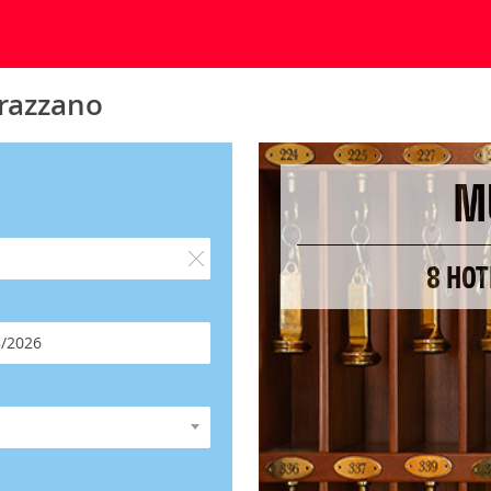
razzano
M
8 HOT