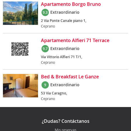
Apartamento Borgo Bruno
Extraordinario
9.3
2 Via Ponte Canale piano 1,
Ceprano
Apartamento Alfieri 71 Terrace
Extraordinario
9.7
Via Vittorio Alfieri 71 T/1,
Ceprano
Bed & Breakfast Le Ganze
Extraordinario
9
53 Via Caragno,
Ceprano
¿Dudas? Contáctanos
Mis reservas