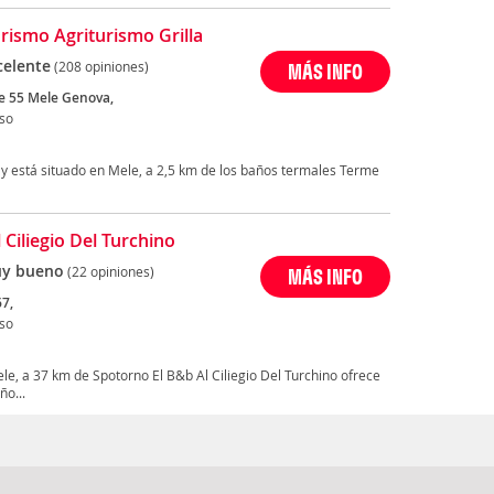
rismo Agriturismo Grilla
celente
(208 opiniones)
MÁS INFO
te 55 Mele Genova,
so
n y está situado en Mele, a 2,5 km de los baños termales Terme
 Ciliegio Del Turchino
y bueno
(22 opiniones)
MÁS INFO
67,
so
le, a 37 km de Spotorno El B&b Al Ciliegio Del Turchino ofrece
ño...