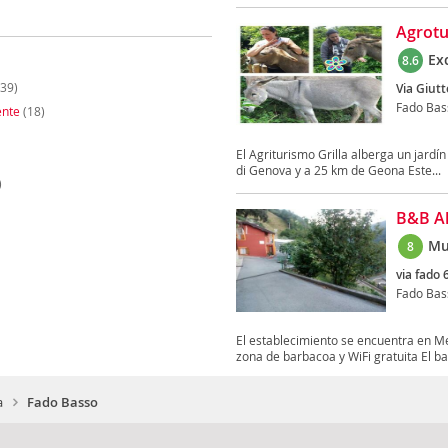
Agrotu
Ex
8.6
39)
Via Giut
Fado Bas
ente
(18)
El Agriturismo Grilla alberga un jardí
di Genova y a 25 km de Geona Este...
)
B&B Al
Mu
8
via fado 
Fado Bas
El establecimiento se encuentra en Me
zona de barbacoa y WiFi gratuita El ba
a
Fado Basso