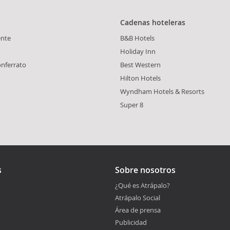
Cadenas hoteleras
ente
B&B Hotels
Holiday Inn
onferrato
Best Western
Hilton Hotels
Wyndham Hotels & Resorts
Super 8
s
Sobre nosotros
¿Qué es Atrápalo?
Atrápalo Social
Área de prensa
Publicidad