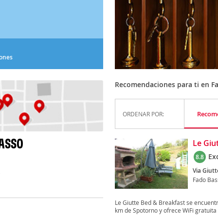
iones
Recomendaciones para ti en F
Recom
ORDENAR POR:
BASSO
Le Giu
Ex
8.8
Via Giutt
)
Fado Bas
Le Giutte Bed & Breakfast se encuentr
km de Spotorno y ofrece WiFi gratuita y