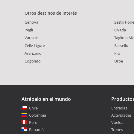
Otros destinos de interés
Génova
Sestri Pon
Pegli
Ovada
Varazze
Tagliolo M
Celle Ligure
Sassello
Arenzano
Prà
Cogoleto
Urbe
Atrápalo en el mundo
Producto
Chile
Entradas
Colombia
Actividades
Perú
Vuelos
Panamá
Trenes