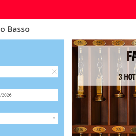
do Basso
F
3 HOT