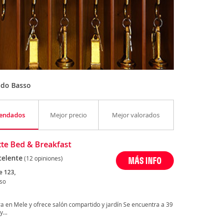
ado Basso
endados
Mejor precio
Mejor valorados
tte Bed & Breakfast
celente
(12 opiniones)
MÁS INFO
e 123,
so
a en Mele y ofrece salón compartido y jardín Se encuentra a 39
...