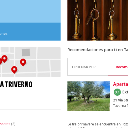
iones
Recomendaciones para ti en Ta
Recom
ORDENAR POR:
A TRIVERNO
Aparta
Ex
9.1
21 Via St
Taverna 
scotas
(2)
Le tre primavere se encuentra en Pozzi