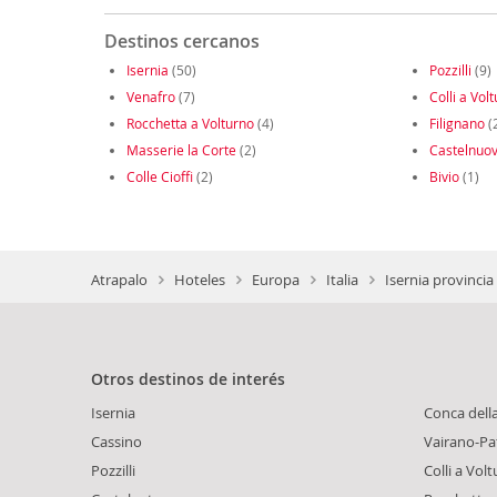
Destinos cercanos
Isernia
(50)
Pozzilli
(9)
Venafro
(7)
Colli a Vol
Rocchetta a Volturno
(4)
Filignano
(
Masserie la Corte
(2)
Castelnuov
Colle Cioffi
(2)
Bivio
(1)
Atrapalo
Hoteles
Europa
Italia
Isernia provincia
Otros destinos de interés
Isernia
Conca dell
Cassino
Vairano-Pa
Pozzilli
Colli a Vol