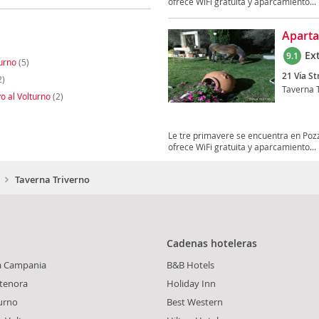
ofrece WiFi gratuita y aparcamiento...
Aparta
Ex
9.1
turno
(5)
21 Via St
2)
Taverna 
o al Volturno
(2)
Le tre primavere se encuentra en Pozzi
ofrece WiFi gratuita y aparcamiento...
Taverna Triverno
Cadenas hoteleras
a Campania
B&B Hotels
tenora
Holiday Inn
turno
Best Western