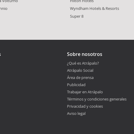
a Volturno
Hilton Hotels
annio
Wyndham Hotels & Resorts
Super 8
s
Sobre nosotros
¿Qué es Atrápalo?
Atrápalo Social
Área de prensa
Publicidad
Trabajar en Atrápalo
Términos y condiciones generales
Privacidad y cookies
Aviso legal