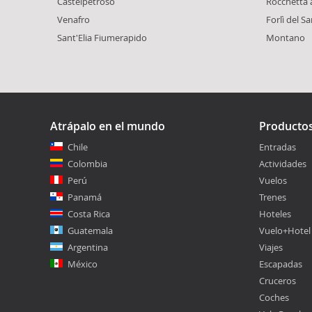
Castelpetroso
Rocchetta 
Venafro
Forlì del S
Sant'Elia Fiumerapido
Montano
Atrápalo en el mundo
Producto
Chile
Entradas
Colombia
Actividades
Perú
Vuelos
Panamá
Trenes
Costa Rica
Hoteles
Guatemala
Vuelo+Hotel
Argentina
Viajes
México
Escapadas
Cruceros
Coches