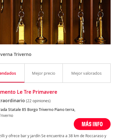
verna Triverno
endados
Mejor precio
Mejor valorados
mento Le Tre Primavere
traordinario
(22 opiniones)
rada Statale 85 Borgo Triverno Piano terra,
Triverno
MÁS INFO
lli y ofrece bar y jardín Se encuentra a 38 km de Roccaraso y