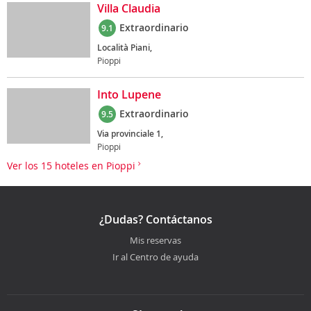
Villa Claudia
Extraordinario
9.1
Località Piani,
Pioppi
Into Lupene
Extraordinario
9.5
Via provinciale 1,
Pioppi
Ver los 15 hoteles en Pioppi
¿Dudas? Contáctanos
Mis reservas
Ir al Centro de ayuda