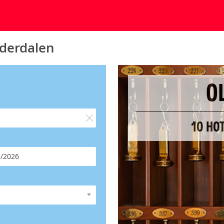
lderdalen
O
10 HO