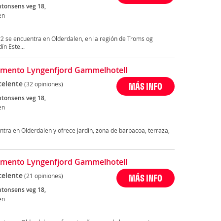
tonsens veg 18,
en
r2 se encuentra en Olderdalen, en la región de Troms og
ín Este...
mento Lyngenfjord Gammelhotell
celente
(32 opiniones)
MÁS INFO
tonsens veg 18,
en
tra en Olderdalen y ofrece jardín, zona de barbacoa, terraza,
mento Lyngenfjord Gammelhotell
celente
(21 opiniones)
MÁS INFO
tonsens veg 18,
en