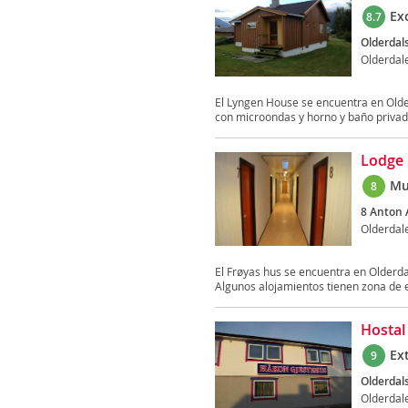
Ex
8.7
Olderdal
Olderdal
El Lyngen House se encuentra en Olde
con microondas y horno y baño privad
Lodge 
Mu
8
8 Anton 
Olderdal
El Frøyas hus se encuentra en Olderda
Algunos alojamientos tienen zona de es
Hostal
Ex
9
Olderdal
Olderdal