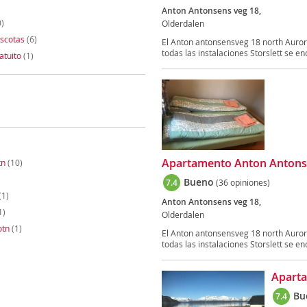
Anton Antonsens veg 18,
)
Olderdalen
scotas
(6)
El Anton antonsensveg 18 north Auror
todas las instalaciones Storslett se en
atuito
(1)
Apartamento Anton Antons
tn
(10)
Bueno
7.4
(36 opiniones)
(1)
Anton Antonsens veg 18,
1)
Olderdalen
otn
(1)
El Anton antonsensveg 18 north Auror
todas las instalaciones Storslett se en
Aparta
Bu
7.4