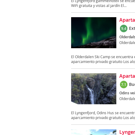
El Lyngenfjord gammelhotell se encuen
WiFi gratuita y vistas al jardín El...
Aparta
Ex
9.4
Olderdal
Olderdal
El Olderdalen Ski Camp se encuentra en
aparcamiento privado gratuito Los alo
Aparta
Bu
7.1
Odins vei
Olderdal
El Lyngenfjord, Odins Hus se encuentra
aparcamiento privado gratuito Los alo
Lynge