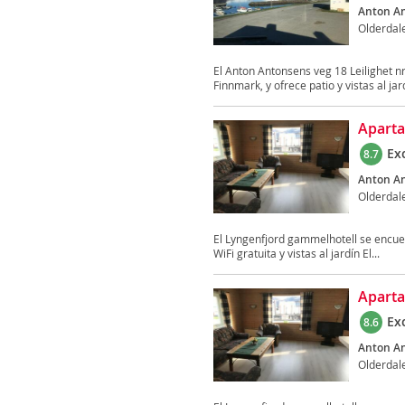
Anton An
Olderdal
El Anton Antonsens veg 18 Leilighet n
Finnmark, y ofrece patio y vistas al jard
Aparta
Ex
8.7
Anton An
Olderdal
El Lyngenfjord gammelhotell se encuen
WiFi gratuita y vistas al jardín El...
Aparta
Ex
8.6
Anton An
Olderdal