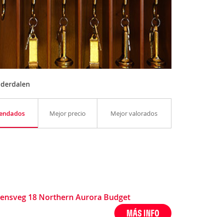
lderdalen
endados
Mejor precio
Mejor valorados
ensveg 18 Northern Aurora Budget
MÁS INFO