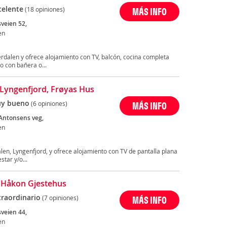
celente
(18 opiniones)
MÁS INFO
sveien 52,
en
rdalen y ofrece alojamiento con TV, balcón, cocina completa
o con bañera o...
Lyngenfjord, Frøyas Hus
y bueno
(6 opiniones)
MÁS INFO
Antonsens veg,
en
len, Lyngenfjord, y ofrece alojamiento con TV de pantalla plana
tar y/o...
 Håkon Gjestehus
traordinario
(7 opiniones)
MÁS INFO
sveien 44,
en