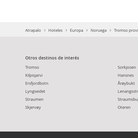
Atrapalo
Hoteles
Europa
Noruega
Tromso provi
Otros destinos de interés
Tromso
Sorkjosen
Kilpisjarvi
Hansnes
Ersfjordbotn
Årøybukt
Lyngseidet
Lenangsst
Straumen
Straumsbu
Skjervøy
Oteren