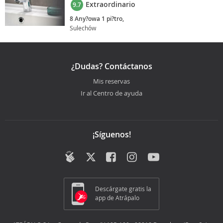
Extraordinario
9.7
8 Any?owa 1 pi?tro,
Sulechów
¿Dudas? Contáctanos
Mis reservas
Ir al Centro de ayuda
¡Síguenos!
Descárgate gratis la
app de Atrápalo