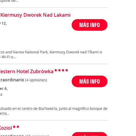
spone de...
 Kiermusy Dworek Nad Lakami
 12,
MÁS INFO
brze and Narew National Park, Kiermusy Dworek nad ??kami is
i-Fi is...
estern Hotel Zubrówka
traordinario
(4 opiniones)
MÁS INFO
ec 6,
za
ituado en el centro de Bia?owie?a, junto al magnífico bosque de
rta...
Koziol