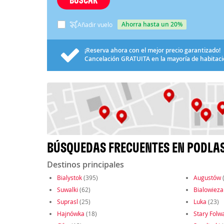
ahorra hasta un 20%
Añadir vuelo
¡Reserva ahora con el mejor precio garantizado!
Cancelación
GRATUITA
en la mayoría de habitac
BÚSQUEDAS FRECUENTES EN PODLAS
Destinos principales
Bialystok
(395)
Augustów
Suwalki
(62)
Bialowieza
Suprasl
(25)
Luka
(23)
Hajnówka
(18)
Stary Folw