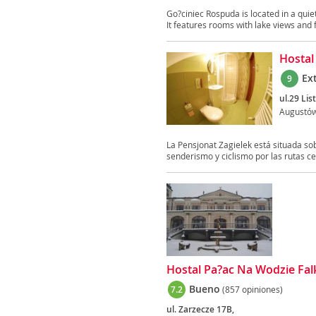
Go?ciniec Rospuda is located in a qui
It features rooms with lake views and f
Hostal
Ex
9
ul.29 Lis
Augustó
La Pensjonat Zagielek está situada so
senderismo y ciclismo por las rutas cer
Hostal Pa?ac Na Wodzie Fal
Bueno
7.2
(857 opiniones)
ul. Zarzecze 17B,