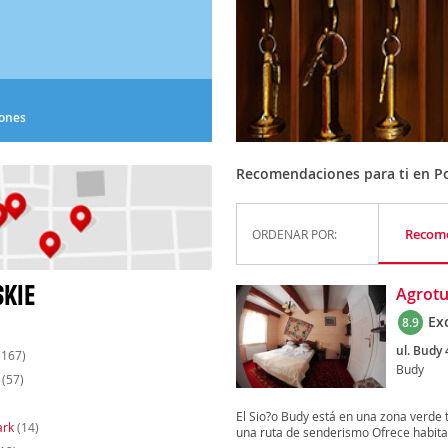
iones
Recomendaciones para ti en P
Recom
ORDENAR POR:
KIE
Agrotu
Ex
8.9
ul. Budy 
(167)
Budy
(57)
El Sio?o Budy está en una zona verde 
ark
(14)
una ruta de senderismo Ofrece habitac