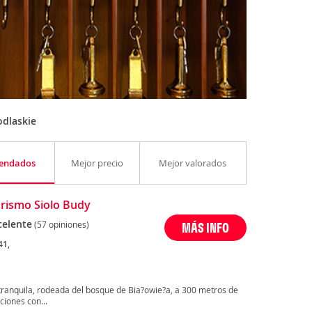
odlaskie
endados
Mejor precio
Mejor valorados
rismo Siolo Budy
celente
(57 opiniones)
MÁS INFO
41,
tranquila, rodeada del bosque de Bia?owie?a, a 300 metros de
iones con...