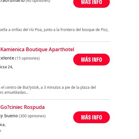
traordinario
(60 opiniones)
MÁS INFO
la a orillas del río Pisa, junto a la frontera del bosque de Pisz,
 Kamienica Boutique Aparthotel
celente
(15 opiniones)
MÁS INFO
icza 24,
el centro de Bia?ystok, a 3 minutos a pie de la plaza del
es amuebladas...
 Go?ciniec Rospuda
y bueno
(300 opiniones)
MÁS INFO
ca,
w