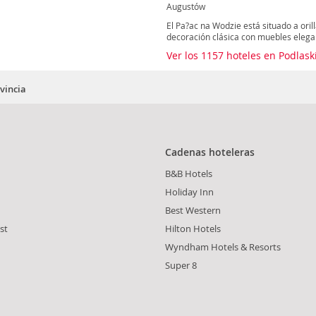
Augustów
El Pa?ac na Wodzie está situado a oril
decoración clásica con muebles elegan
Ver los 1157 hoteles en Podlas
vincia
Cadenas hoteleras
B&B Hotels
Holiday Inn
Best Western
st
Hilton Hotels
Wyndham Hotels & Resorts
Super 8