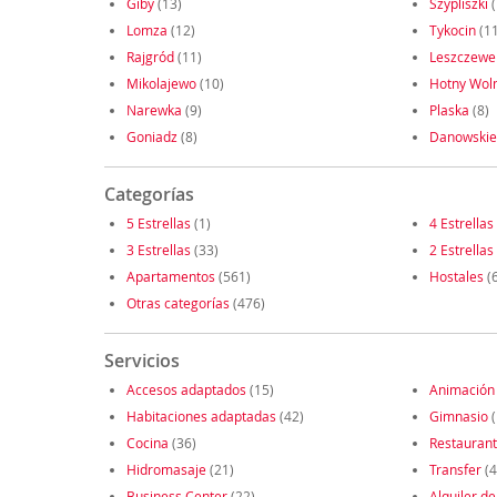
Giby
(13)
Szypliszki
(
Lomza
(12)
Tykocin
(11
Rajgród
(11)
Leszczewe
Mikolajewo
(10)
Hotny Wol
Narewka
(9)
Plaska
(8)
Goniadz
(8)
Danowskie
Categorías
5 Estrellas
(1)
4 Estrellas
3 Estrellas
(33)
2 Estrellas
Apartamentos
(561)
Hostales
(
Otras categorías
(476)
Servicios
Accesos adaptados
(15)
Animación
Habitaciones adaptadas
(42)
Gimnasio
(
Cocina
(36)
Restauran
Hidromasaje
(21)
Transfer
(4
Business Center
(22)
Alquiler de