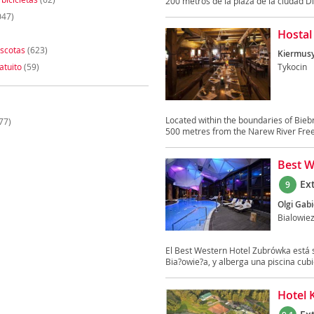
200 metros de la plaza de la ciudad Di
047)
Hostal
scotas
(623)
Kiermusy
atuito
(59)
Tykocin
Located within the boundaries of Bie
77)
500 metres from the Narew River Free W
Best W
Ex
9
Olgi Gabi
Bialowie
El Best Western Hotel Zubrówka está s
Bia?owie?a, y alberga una piscina cubie
Hotel 