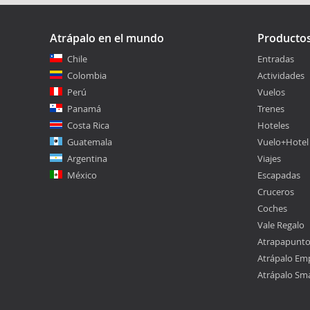
Atrápalo en el mundo
Producto
Chile
Entradas
Colombia
Actividades
Perú
Vuelos
Panamá
Trenes
Costa Rica
Hoteles
Guatemala
Vuelo+Hotel
Argentina
Viajes
México
Escapadas
Cruceros
Coches
Vale Regalo
Atrapapunt
Atrápalo Em
Atrápalo Sm