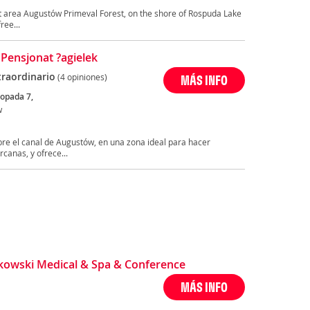
et area Augustów Primeval Forest, on the shore of Rospuda Lake
ree...
 Pensjonat ?agielek
traordinario
(4 opiniones)
MÁS INFO
topada 7,
w
bre el canal de Augustów, en una zona ideal para hacer
canas, y ofrece...
kowski Medical & Spa & Conference
MÁS INFO