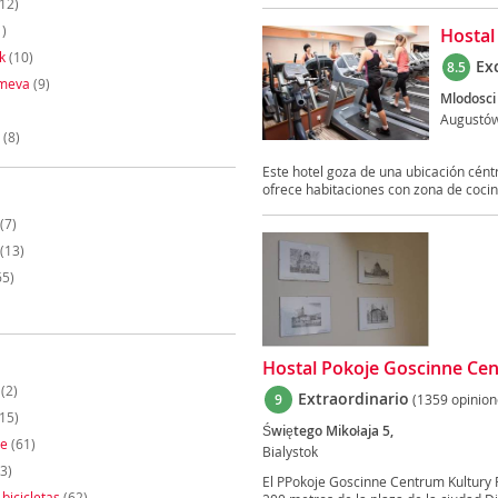
12)
)
Hostal
k
(10)
Ex
8.5
meva
(9)
Mlodosci
Augustó
(8)
Este hotel goza de una ubicación cént
ofrece habitaciones con zona de cocin
(7)
(13)
65)
Hostal Pokoje Goscinne Ce
(2)
Extraordinario
9
(1359 opinion
15)
Świętego Mikołaja 5,
te
(61)
Bialystok
3)
El PPokoje Goscinne Centrum Kultury P
 bicicletas
(62)