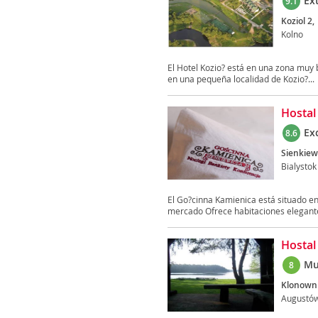
Ex
9.1
Koziol 2,
Kolno
El Hotel Kozio? está en una zona muy bel
en una pequeña localidad de Kozio?...
Hostal
Ex
8.6
Sienkiew
Bialystok
El Go?cinna Kamienica está situado en 
mercado Ofrece habitaciones elegant
Hostal
Mu
8
Klonowni
Augustó