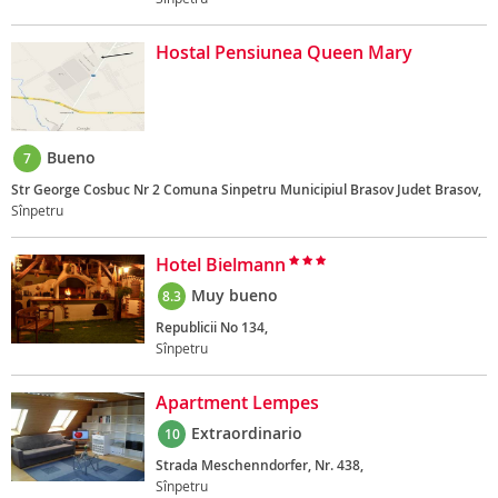
Hostal Pensiunea Queen Mary
Bueno
7
Str George Cosbuc Nr 2 Comuna Sinpetru Municipiul Brasov Judet Brasov,
Sînpetru
Hotel Bielmann
Muy bueno
8.3
Republicii No 134,
Sînpetru
Apartment Lempes
Extraordinario
10
Strada Meschenndorfer, Nr. 438,
Sînpetru