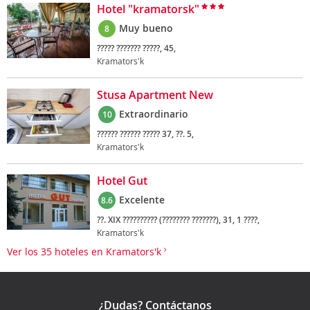
Hotel "kramatorsk"
Muy bueno
8
????? ??????? ?????, 45,
Kramators'k
Stusa Apartment New
Extraordinario
10
?????? ?????? ????? 37, ??. 5,
Kramators'k
Hotel Gut
Excelente
8.6
??. XIX ?????????? (???????? ???????), 31, 1 ????,
Kramators'k
Ver los 35 hoteles en Kramators'k
¿Dudas? Contáctanos