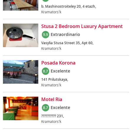
b. Mashinostroiteley 20, 4 etazh,
Kramators'k
Stusa 2 Bedroom Luxury Apartment
Extraordinario
9.9
Vasylia Stusa Street 35, Apt 60,
Kramators'k
Posada Korona
Excelente
8.7
141 Prilutskaya,
Kramators'k
Motel Ria
Excelente
8.7
?????????? 231,
Kramators'k