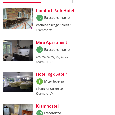
Comfort Park Hotel
Extraordinario
10
Voznesenskogo Street 1,
Kramators'k
Mira Apartment
Extraordinario
10
???. ??????????, 40, ??. 27,
Kramators'k
Hotel Rgk Sapfir
Muy bueno
8
Likars'ka Street 35,
Kramators'k
Kramhostel
Excelente
8.9