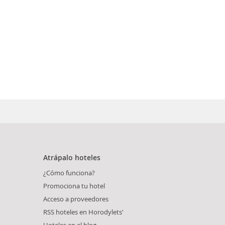
Atrápalo hoteles
¿Cómo funciona?
Promociona tu hotel
Acceso a proveedores
RSS hoteles en Horodylets'
Hoteles en el blog