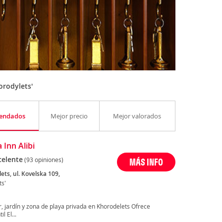
rodylets'
endados
Mejor precio
Mejor valorados
 Inn Alibi
celente
(93 opiniones)
MÁS INFO
lets, ul. Kovelska 109,
ts'
ar, jardín y zona de playa privada en Khorodelets Ofrece
l El...