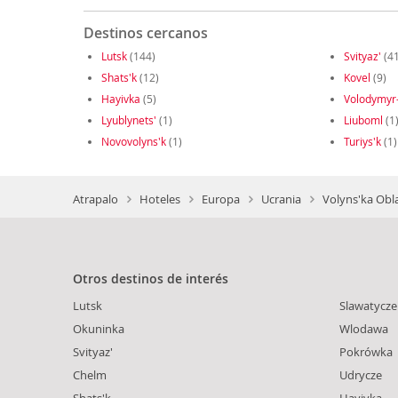
Destinos cercanos
Lutsk
(144)
Svityaz'
(41
Shats'k
(12)
Kovel
(9)
Hayivka
(5)
Volodymyr-
Lyublynets'
(1)
Liuboml
(1
Novovolyns'k
(1)
Turiys'k
(1)
Atrapalo
Hoteles
Europa
Ucrania
Volyns'ka Obla
Otros destinos de interés
Lutsk
Slawatycze
Okuninka
Wlodawa
Svityaz'
Pokrówka
Chelm
Udrycze
Shats'k
Hayivka