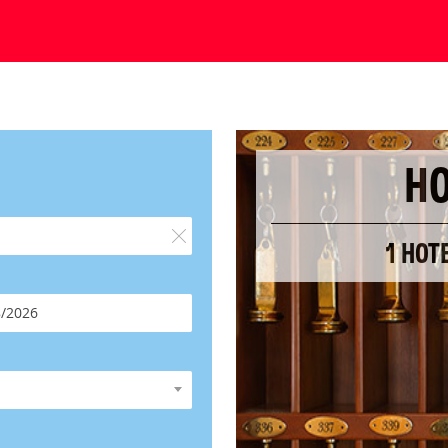
HO
1 HOT