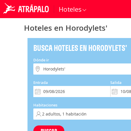
Hoteles
Hoteles en Horodylets'
BUSCA HOTELES EN HORODYLETS'
Dónde ir
Entrada
Salida
Habitaciones
BUSCAR