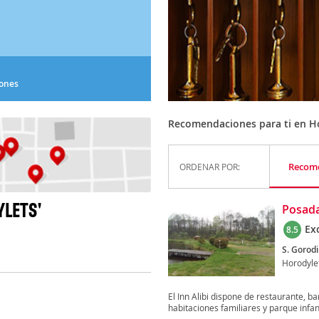
iones
Recomendaciones para ti en Ho
Recom
ORDENAR POR:
LETS'
Posada
Ex
8.5
S. Gorodi
Horodyle
El Inn Alibi dispone de restaurante, b
habitaciones familiares y parque infanti