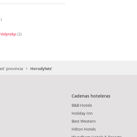
)
Volynskyi
(2)
)
st' provincia
Horodylets'
Cadenas hoteleras
B&B Hotels
Holiday Inn
Best Western
Hilton Hotels
Wyndham Hotels & Resorts