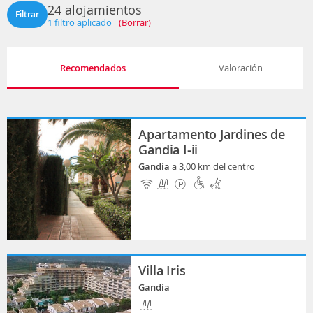
24 alojamientos
Filtrar
1
filtro aplicado
(Borrar)
Recomendados
Valoración
Apartamento Jardines de
Gandia I-ii
Gandía
a 3,00 km del centro
Villa Iris
Gandía