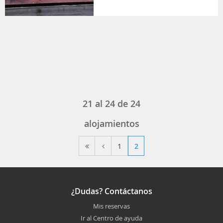
21
al
24
de
24
alojamientos
1
2
¿Dudas? Contáctanos
Mis reservas
Ir al Centro de ayuda