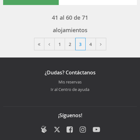
41
al
60
de
71
alojamientos
1
2
3
4
¿Dudas? Contáctanos
Mis reservas
Ir al Centro de ayuda
¡Síguenos!