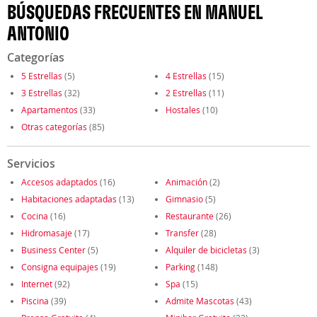
BÚSQUEDAS FRECUENTES EN MANUEL
ANTONIO
Categorías
5 Estrellas
(5)
4 Estrellas
(15)
3 Estrellas
(32)
2 Estrellas
(11)
Apartamentos
(33)
Hostales
(10)
Otras categorías
(85)
Servicios
Accesos adaptados
(16)
Animación
(2)
Habitaciones adaptadas
(13)
Gimnasio
(5)
Cocina
(16)
Restaurante
(26)
Hidromasaje
(17)
Transfer
(28)
Business Center
(5)
Alquiler de bicicletas
(3)
Consigna equipajes
(19)
Parking
(148)
Internet
(92)
Spa
(15)
Piscina
(39)
Admite Mascotas
(43)