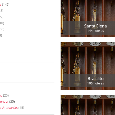
a
(146)
33)
22)
10)
Santa Elena
06)
144 hoteles
8)
Brasilito
106 hoteles
no
(25)
entral
(25)
e Artesanías
(45)