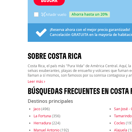
ahorra hasta un 20%
Añadir vuelo
¡Reserva ahora con el mejor precio garantizado!
Cancelación
GRATUITA
en la mayoría de habitac
SOBRE COSTA RICA
Costa Rica, el país más "Pura Vida" de América Central. Aquí, la 
selvas exuberantes, playas de ensueño y volcanes que fuman e
llaman a sí mismos, son famosos por su sonrisa contagiosa y ama
Leer más
BÚSQUEDAS FRECUENTES EN COSTA 
Destinos principales
Jaco
(496)
San José - 
La Fortuna
(356)
Tamarindo
Herradura
(224)
Cocles
(19
Manuel Antonio
(192)
Alajuela
(1