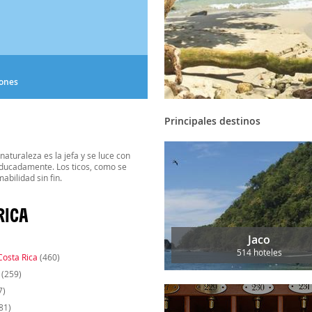
iones
Principales destinos
naturaleza es la jefa y se luce con
ducadamente. Los ticos, como se
bilidad sin fin.
RICA
Jaco
514 hoteles
Costa Rica
(460)
(259)
7)
81)