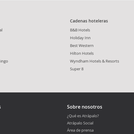
Cadenas hoteleras
al
B&B Hotels
Holiday Inn
Best Western
Hilton Hotels
ingo
Wyndham Hotels & Resorts
Super 8
s
Sobre nosotros
¿Qué es Atrápalo?
Atrápalo Social
Área de prensa