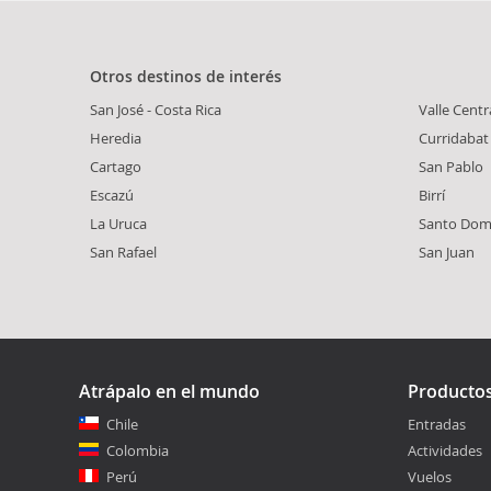
Otros destinos de interés
San José - Costa Rica
Valle Centr
Heredia
Curridabat
Cartago
San Pablo
Escazú
Birrí
La Uruca
Santo Dom
San Rafael
San Juan
Atrápalo en el mundo
Producto
Chile
Entradas
Colombia
Actividades
Perú
Vuelos