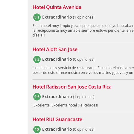
Hotel Quinta Avenida
Extraordinario
9.1
(
1 opiniones
)
Es un hotel muy limpio y tranquilo que es lo que yo buscaba m
la recepcionista muy amable siempre estuvo pendiente, en 
días allí
Hotel Aloft San Jose
Extraordinario
9.2
(
0 opiniones
)
Instalaciones y servicio de restaurante Es un hotel básicamen
pesar de esto ofrece música en vivo los martes y jueves y u
Hotel Radisson San Jose Costa Rica
Extraordinario
9.6
(
1 opiniones
)
¡Excelente! Excelente hotel ¡Felicidades!
Hotel RIU Guanacaste
Extraordinario
10
(
0 opiniones
)