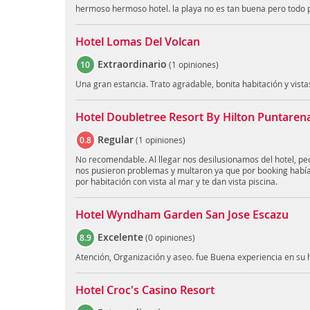
hermoso hermoso hotel. la playa no es tan buena pero todo pa
Hotel Lomas Del Volcan
Extraordinario
10
(
1 opiniones
)
Una gran estancia. Trato agradable, bonita habitación y vista
Hotel Doubletree Resort By Hilton Puntarenas
Regular
0.8
(
1 opiniones
)
No recomendable. Al llegar nos desilusionamos del hotel, p
nos pusieron problemas y multaron ya que por booking habí
por habitación con vista al mar y te dan vista piscina.
Hotel Wyndham Garden San Jose Escazu
Excelente
8.9
(
0 opiniones
)
Atención, Organización y aseo. fue Buena experiencia en su h
Hotel Croc's Casino Resort