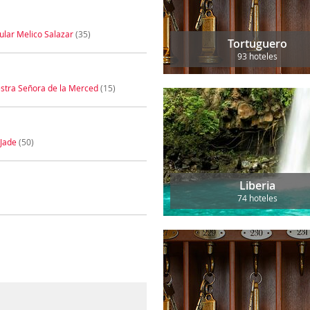
ular Melico Salazar
(35)
Tortuguero
93 hoteles
estra Señora de la Merced
(15)
Jade
(50)
Liberia
74 hoteles