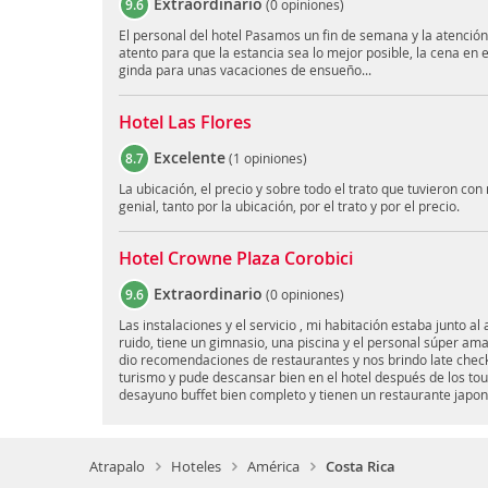
Extraordinario
9.6
(
0 opiniones
)
El personal del hotel Pasamos un fin de semana y la atención
atento para que la estancia sea lo mejor posible, la cena en 
ginda para unas vacaciones de ensueño...
Hotel Las Flores
Excelente
8.7
(
1 opiniones
)
La ubicación, el precio y sobre todo el trato que tuvieron con
genial, tanto por la ubicación, por el trato y por el precio.
Hotel Crowne Plaza Corobici
Extraordinario
9.6
(
0 opiniones
)
Las instalaciones y el servicio , mi habitación estaba junto 
ruido, tiene un gimnasio, una piscina y el personal súper ama
dio recomendaciones de restaurantes y nos brindo late check
turismo y pude descansar bien en el hotel después de los tou
desayuno buffet bien completo y tienen un restaurante japo
Atrapalo
Hoteles
América
Costa Rica