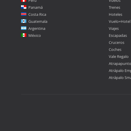
Perú
Vuelos
Panamá
Trenes
Costa Rica
Hoteles
Guatemala
Vuelo+Hotel
Argentina
Viajes
México
Escapadas
Cruceros
Coches
Vale Regalo
Atrapapunt
Atrápalo Em
Atrápalo Sm