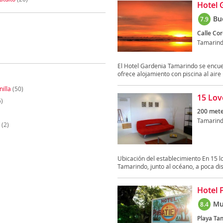
Hotel 
Bu
7.9
Calle Co
Tamarin
El Hotel Gardenia Tamarindo se encue
ofrece alojamiento con piscina al aire li
nilla
(50)
15 Lov
)
200 meter
Tamarin
(2)
Ubicación del establecimiento En 15 
Tamarindo, junto al océano, a poca dis
Hotel 
Mu
8.4
Playa Ta