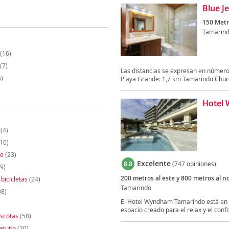
Blue J
150 Metr
Tamarin
(16)
(7)
Las distancias se expresan en número
)
Playa Grande: 1,7 km Tamarindo Church
Hotel
(4)
10)
te
(23)
Excelente
8.8
(747 opiniones)
9)
200 metros al este y 800 metros al n
 bicicletas
(24)
Tamarindo
08)
El Hotel Wyndham Tamarindo está en 
espacio creado para el relax y el confor
scotas
(58)
atuito
(20)