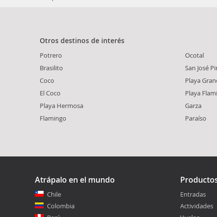
Otros destinos de interés
Potrero
Ocotal
Brasilito
San José Pin
Coco
Playa Gran
El Coco
Playa Flam
Playa Hermosa
Garza
Flamingo
Paraíso
Atrápalo en el mundo
Producto
Chile
Entradas
Colombia
Actividades