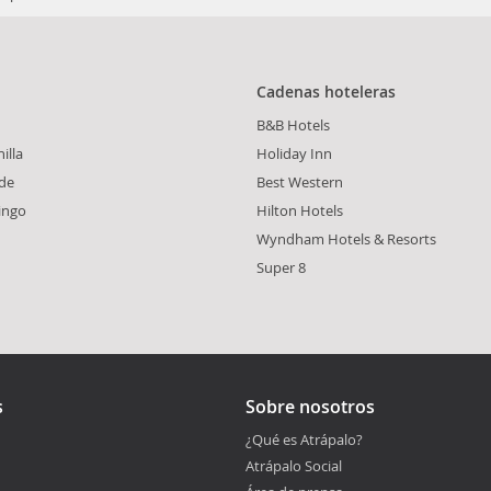
Cadenas hoteleras
B&B Hotels
illa
Holiday Inn
de
Best Western
ingo
Hilton Hotels
Wyndham Hotels & Resorts
Super 8
s
Sobre nosotros
¿Qué es Atrápalo?
Atrápalo Social