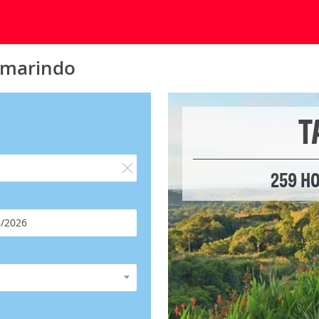
amarindo
T
259 H