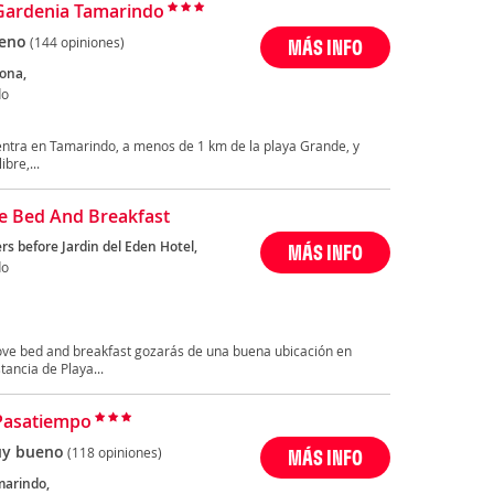
Gardenia Tamarindo
eno
(144 opiniones)
MÁS INFO
rona,
do
ntra en Tamarindo, a menos de 1 km de la playa Grande, y
bre,...
e Bed And Breakfast
s before Jardin del Eden Hotel,
MÁS INFO
do
love bed and breakfast gozarás de una buena ubicación en
tancia de Playa...
Pasatiempo
y bueno
(118 opiniones)
MÁS INFO
marindo,