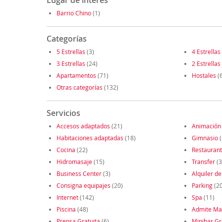
Lugar de interés
Barrio Chino
(1)
Categorías
5 Estrellas
(3)
4 Estrellas
3 Estrellas
(24)
2 Estrellas
Apartamentos
(71)
Hostales
(6
Otras categorías
(132)
Servicios
Accesos adaptados
(21)
Animación
Habitaciones adaptadas
(18)
Gimnasio
(
Cocina
(22)
Restauran
Hidromasaje
(15)
Transfer
(3
Business Center
(3)
Alquiler de
Consigna equipajes
(20)
Parking
(2
Internet
(142)
Spa
(11)
Piscina
(48)
Admite Ma
Prensa Gratuita
(6)
Minibar Gr