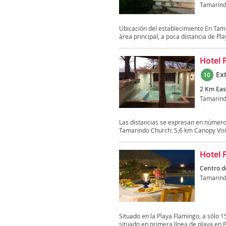
Tamarin
Ubicación del establecimiento En Tam
área principal, a poca distancia de Play
Hotel P
Ex
10
2 Km Eas
Tamarin
Las distancias se expresan en número
Tamarindo Church: 5,6 km Canopy Vist
Hotel 
Centro d
Tamarin
Situado en la Playa Flamingo, a sólo 1
situado en primera línea de playa en P