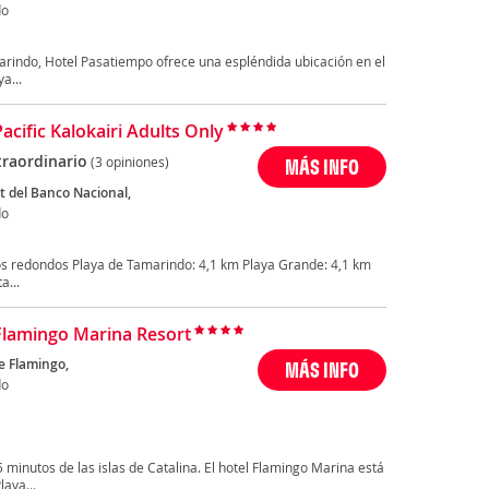
do
arindo, Hotel Pasatiempo ofrece una espléndida ubicación en el
a...
acific Kalokairi Adults Only
traordinario
(3 opiniones)
MÁS INFO
t del Banco Nacional,
do
s redondos Playa de Tamarindo: 4,1 km Playa Grande: 4,1 km
a...
Flamingo Marina Resort
e Flamingo,
MÁS INFO
do
5 minutos de las islas de Catalina. El hotel Flamingo Marina está
laya...