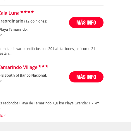
Cala Luna
traordinario
(12 opiniones)
MÁS INFO
Playa Tamarindo,
do
 consta de varios edificios con 20 habitaciones, así como 21
están...
Tamarindo Village
rs South of Banco Nacional,
MÁS INFO
do
s redondos Playa de Tamarindo: 0,8 km Playa Grande: 1,7 km
a...
ndo