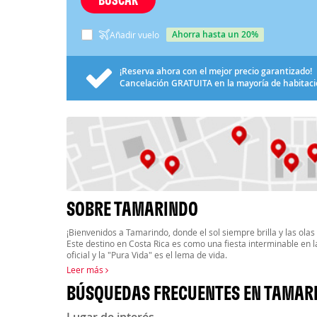
ahorra hasta un 20%
Añadir vuelo
¡Reserva ahora con el mejor precio garantizado!
Cancelación
GRATUITA
en la mayoría de habitac
SOBRE TAMARINDO
¡Bienvenidos a Tamarindo, donde el sol siempre brilla y las ola
Este destino en Costa Rica es como una fiesta interminable en la
oficial y la "Pura Vida" es el lema de vida.
Leer más
BÚSQUEDAS FRECUENTES EN TAMAR