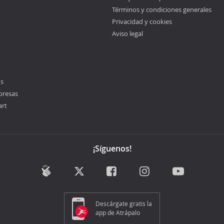
Términos y condiciones generales
Privacidad y cookies
Aviso legal
os
presas
art
¡Síguenos!
Descárgate gratis la
app de Atrápalo