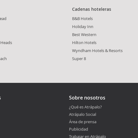
Cadenas hoteleras
Head
B&B Hotels
Holiday Inn
Best Western
 Heads
Hilton Hotels
Wyndham Hotels & Resorts
each
Super 8
s
Sobre nosotros
¿Qué es Atrápalo?
Atrápalo Social
Área de prensa
Publicidad
Trabajar en Atrápalo