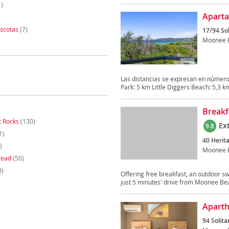
)
Aparta
scotas
(7)
17/94 Sol
Moonee 
Las distancias se expresan en número
Park: 5 km Little Diggers Beach: 5,3 km 
Breakf
t Rocks
(130)
Ex
9.8
1)
40 Herita
)
Moonee 
Head
(50)
0)
Offering free breakfast, an outdoor s
just 5 minutes' drive from Moonee Beac
Aparth
94 Solita