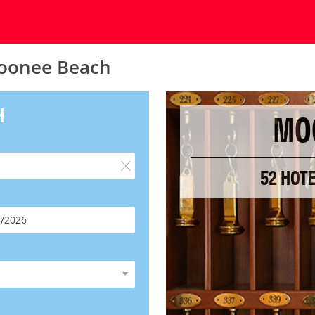
Moonee Beach
H
MO
52 HOT