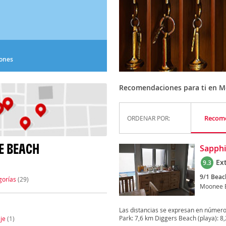
iones
Recomendaciones para ti en 
Recom
ORDENAR POR:
E BEACH
Sapph
Ex
9.3
9/1 Beac
gorías
(29)
Moonee 
Las distancias se expresan en número
Park: 7,6 km Diggers Beach (playa): 8,2
je
(1)