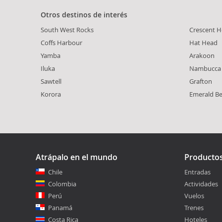
Otros destinos de interés
South West Rocks
Crescent 
Coffs Harbour
Hat Head
Yamba
Arakoon
Iluka
Nambucca
Sawtell
Grafton
Korora
Emerald B
Atrápalo en el mundo
Producto
Chile
Entradas
Colombia
Actividades
Perú
Vuelos
Panamá
Trenes
Costa Rica
Hoteles