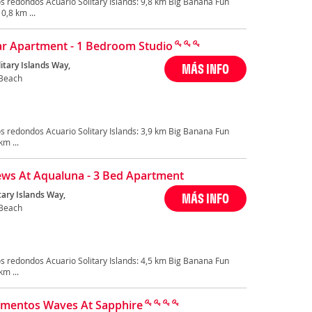
s redondos Acuario Solitary Islands: 9,8 km Big Banana Fun
0,8 km ...
ar Apartment - 1 Bedroom Studio
itary Islands Way,
MÁS INFO
Beach
s redondos Acuario Solitary Islands: 3,9 km Big Banana Fun
m ...
ews At Aqualuna - 3 Bed Apartment
tary Islands Way,
MÁS INFO
Beach
s redondos Acuario Solitary Islands: 4,5 km Big Banana Fun
m ...
mentos Waves At Sapphire