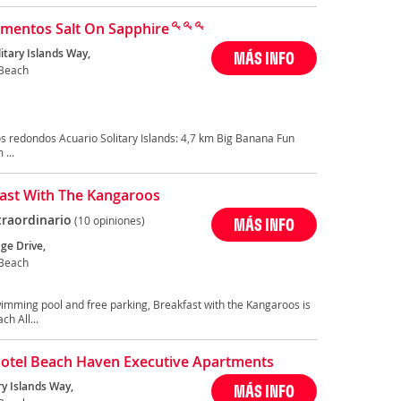
mentos Salt On Sapphire
itary Islands Way,
MÁS INFO
Beach
s redondos Acuario Solitary Islands: 4,7 km Big Banana Fun
...
ast With The Kangaroos
traordinario
(10 opiniones)
MÁS INFO
ge Drive,
Beach
wimming pool and free parking, Breakfast with the Kangaroos is
h All...
otel Beach Haven Executive Apartments
ry Islands Way,
MÁS INFO