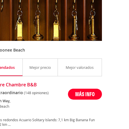
Moonee Beach
endados
Mejor precio
Mejor valorados
ire Chambre B&B
traordinario
(148 opiniones)
MÁS INFO
h Way,
Beach
s redondos Acuario Solitary Islands: 7,1 km Big Banana Fun
 km ...