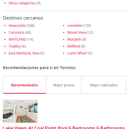
Otras categorías
(9)
Destinos cercanos
Newcastle
(208)
Lovedale
(120)
Cessnock
(46)
Mount View
(32)
MAITLAND
(14)
Morpeth
(8)
Toukley
(6)
Millfield
(6)
East Maitland, Nsw
(5)
Cams Wharf
(5)
Recomendaciones para ti en Toronto
Recomendados
Mejor precio
Mejor valorados
Lake Views At Coal Point Pool 6 Bedrooms 6 Bathrooms