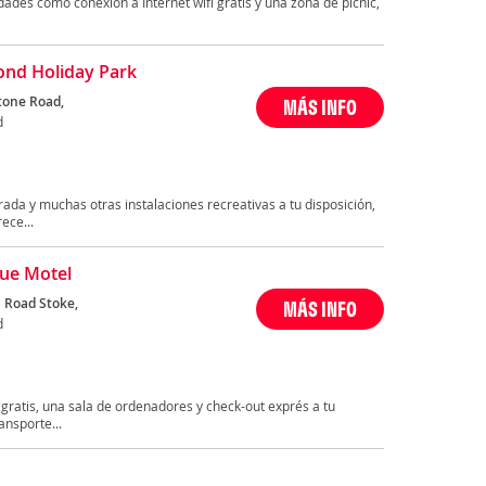
des como conexión a Internet wifi gratis y una zona de pícnic,
nd Holiday Park
tone Road,
MÁS INFO
d
rada y muchas otras instalaciones recreativas a tu disposición,
ece...
ue Motel
 Road Stoke,
MÁS INFO
d
 gratis, una sala de ordenadores y check-out exprés a tu
ansporte...