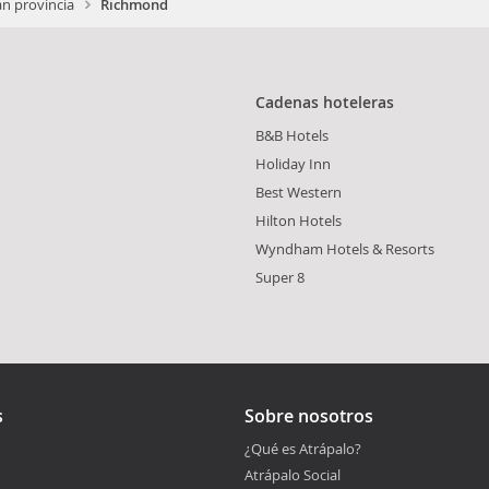
n provincia
Richmond
Cadenas hoteleras
B&B Hotels
Holiday Inn
Best Western
Hilton Hotels
Wyndham Hotels & Resorts
Super 8
s
Sobre nosotros
¿Qué es Atrápalo?
Atrápalo Social