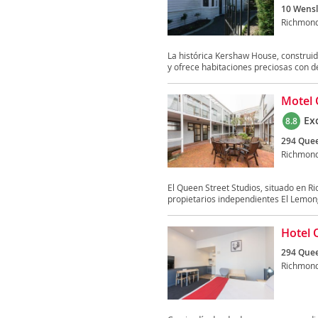
10 Wensl
Richmon
La histórica Kershaw House, construi
y ofrece habitaciones preciosas con d
Motel 
Ex
8.8
294 Quee
Richmon
El Queen Street Studios, situado en R
propietarios independientes El Lemong
Hotel 
294 Quee
Richmon