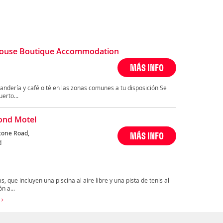
House Boutique Accommodation
MÁS INFO
andería y café o té en las zonas comunes a tu disposición Se
erto...
ond Motel
tone Road,
MÁS INFO
d
, que incluyen una piscina al aire libre y una pista de tenis al
n a...
d