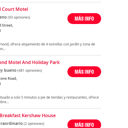
 Court Motel
eno
(93 opiniones)
MÁS INFO
 Street,
d
mond, ofrece alojamiento de 4 estrellas con jardín y zona de
n...
nd Motel And Holiday Park
y bueno
(481 opiniones)
MÁS INFO
tone Road,
d
tuado a solo 5 minutos a pie de tiendas y restaurantes, ofrece
ibre...
Breakfast Kershaw House
traordinario
(2 opiniones)
MÁS INFO