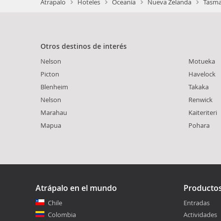
Atrapalo
Hoteles
Oceanía
Nueva Zelanda
Tasma
Otros destinos de interés
Nelson
Motueka
Picton
Havelock
Blenheim
Takaka
Nelson
Renwick
Marahau
Kaiteriteri
Mapua
Pohara
Atrápalo en el mundo
Producto
Chile
Entradas
Colombia
Actividades