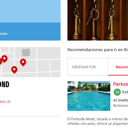
iones
Recomendaciones para ti en 
Recom
ORDENAR POR:
OND
Parksi
Ex
10
42 Glads
tos
(4)
Richmon
El Parkside Motel, situado a menos de
viñedos cercanos, ofrece un alojamie