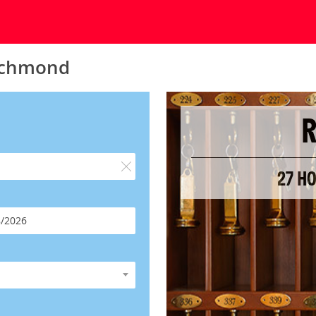
Richmond
27 H