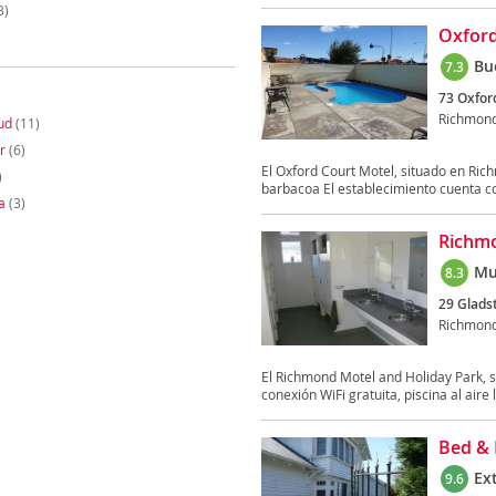
3)
Oxford
Bu
7.3
73 Oxford
Richmon
ud
(11)
r
(6)
El Oxford Court Motel, situado en Rich
)
barbacoa El establecimiento cuenta co
a
(3)
Richmo
Mu
8.3
29 Glads
Richmon
El Richmond Motel and Holiday Park, si
conexión WiFi gratuita, piscina al aire l
Bed & 
Ex
9.6