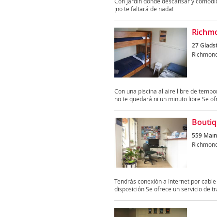
Con jardín donde descansar y comodida
¡no te faltará de nada!
Richmo
27 Glads
Richmon
Con una piscina al aire libre de tempo
no te quedará ni un minuto libre Se ofr
Boutiq
559 Main
Richmon
Tendrás conexión a Internet por cable
disposición Se ofrece un servicio de tr