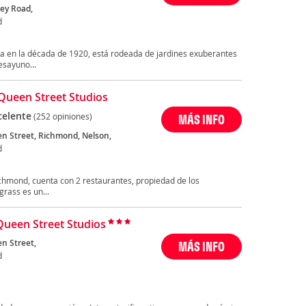
ey Road,
d
da en la década de 1920, está rodeada de jardines exuberantes
esayuno...
Queen Street Studios
celente
(252 opiniones)
MÁS INFO
n Street, Richmond, Nelson,
d
ichmond, cuenta con 2 restaurantes, propiedad de los
rass es un...
Queen Street Studios
n Street,
MÁS INFO
d