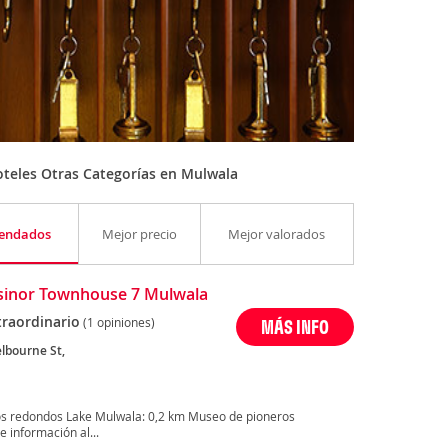
teles Otras Categorías en Mulwala
endados
Mejor precio
Mejor valorados
Elsinor Townhouse 7 Mulwala
traordinario
(1 opiniones)
MÁS INFO
lbourne St,
os redondos Lake Mulwala: 0,2 km Museo de pioneros
 información al...