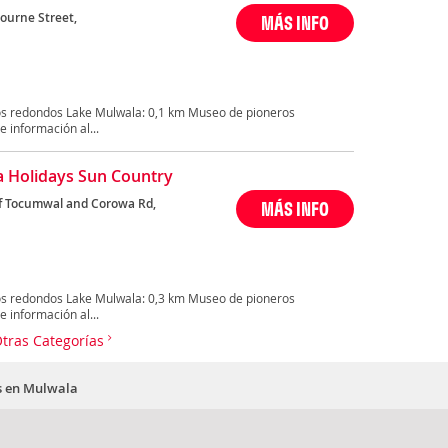
ourne Street,
MÁS INFO
os redondos Lake Mulwala: 0,1 km Museo de pioneros
 información al...
a Holidays Sun Country
f Tocumwal and Corowa Rd,
MÁS INFO
os redondos Lake Mulwala: 0,3 km Museo de pioneros
 información al...
Otras Categorías
as en Mulwala