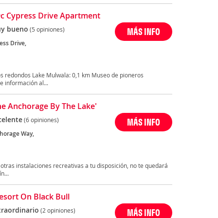
39c Cypress Drive Apartment
y bueno
(5 opiniones)
MÁS INFO
ess Drive,
os redondos Lake Mulwala: 0,1 km Museo de pioneros
 información al...
'the Anchorage By The Lake'
celente
(6 opiniones)
MÁS INFO
horage Way,
 otras instalaciones recreativas a tu disposición, no te quedará
n...
esort On Black Bull
traordinario
(2 opiniones)
MÁS INFO