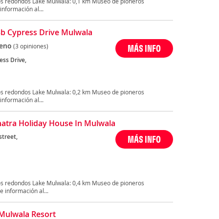
os redondos Lake Mulwala: 0,1 km Museo de pioneros
nformación al...
33b Cypress Drive Mulwala
eno
(3 opiniones)
MÁS INFO
ess Drive,
os redondos Lake Mulwala: 0,2 km Museo de pioneros
nformación al...
natra Holiday House In Mulwala
street,
MÁS INFO
os redondos Lake Mulwala: 0,4 km Museo de pioneros
 información al...
Mulwala Resort