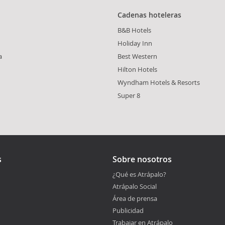
Cadenas hoteleras
B&B Hotels
Holiday Inn
a
Best Western
Hilton Hotels
Wyndham Hotels & Resorts
Super 8
s
Sobre nosotros
¿Qué es Atrápalo?
Atrápalo Social
Área de prensa
Publicidad
Trabajar en Atrápalo