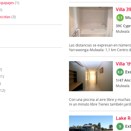
quipajes
(1)
Villa 
1)
scotas
(3)
Mu
8.1
39C Cypr
Mulwala
Las distancias se expresan en númer
Yarrawonga-Mulwala: 1,1 km Centro de
Villa 
2)
Ex
8.8
21)
1/47 Anc
)
Mulwala
12)
Con una piscina al aire libre y muchas
ni un minuto libre Tienes también jardí
Lake R
Ex
9