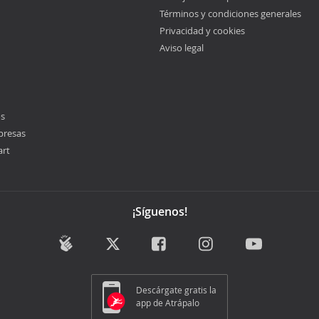
Términos y condiciones generales
Privacidad y cookies
Aviso legal
os
presas
art
¡Síguenos!
Descárgate gratis la
app de Atrápalo