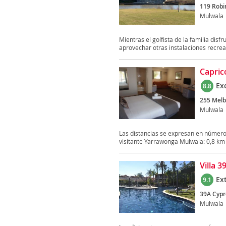
119 Robi
Mulwala
Mientras el golfista de la familia disf
aprovechar otras instalaciones recreat
Capric
Ex
8.8
255 Melb
Mulwala
Las distancias se expresan en número
visitante Yarrawonga Mulwala: 0,8 km
Villa 
Ex
9.1
39A Cypr
Mulwala