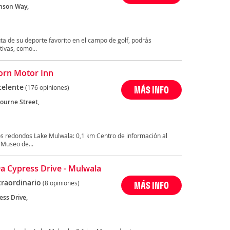
nson Way,
ruta de su deporte favorito en el campo de golf, podrás
ivas, como...
orn Motor Inn
celente
(176 opiniones)
MÁS INFO
ourne Street,
s redondos Lake Mulwala: 0,1 km Centro de información al
 Museo de...
39a Cypress Drive - Mulwala
traordinario
(8 opiniones)
MÁS INFO
ess Drive,