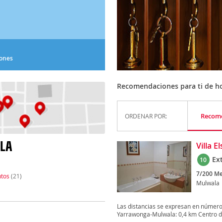
iones
Recomendaciones para ti de ho
Recom
ORDENAR POR:
ALA
Villa 
Ex
10
7/200 Me
tos
(21)
Mulwala
Las distancias se expresan en númer
Yarrawonga-Mulwala: 0,4 km Centro de