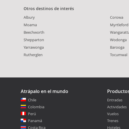
Otros destinos de interés
Albury
Corowa
Moama
Myrtleford
Beechworth
Wangaratt
Shepparton
Wodonga
Yarrawonga
Barooga
Rutherglen
Tocumwal
Atrápalo en el mundo
Producto
Chile
Entradas
Colombia
Actividades
Perú
Vuelos
Panamá
Trenes
Costa Rica
Hoteles