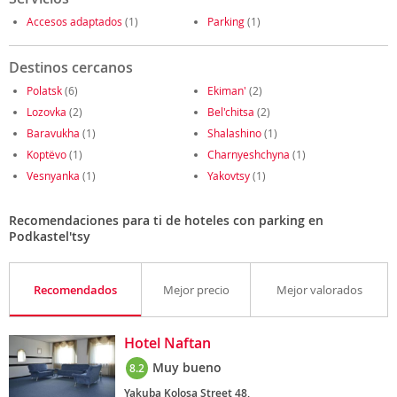
Accesos adaptados
(1)
Parking
(1)
Destinos cercanos
Polatsk
(6)
Ekiman'
(2)
Lozovka
(2)
Bel'chitsa
(2)
Baravukha
(1)
Shalashino
(1)
Koptëvo
(1)
Charnyeshchyna
(1)
Vesnyanka
(1)
Yakovtsy
(1)
Recomendaciones para ti de hoteles con parking en
Podkastel'tsy
Recomendados
Mejor precio
Mejor valorados
Hotel Naftan
Muy bueno
8.2
Yakuba Kolosa Street 48,